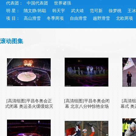
代表团：
中国代表团
世界诸强
明 星：
隋文静/韩聪
韩天宇
武大靖
范可新
徐梦桃
王冰
项 目：
高山滑雪
冬季两项
自由滑雪
越野滑雪
北欧两项
滚动图集
[高清组图]平昌冬奥会正
[高清组图]平昌冬奥会闭
[高清
式闭幕 奥运圣火缓缓熄灭
幕 北京八分钟惊艳全场
幕式 