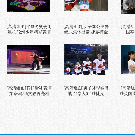
[高清组图]平昌冬奥会闭
[高清组图]女子30公里传
[高清
幕式 轮滑少年精彩表演
统式集体出发 挪威摘金
国夺
[高清组图]花样滑冰表演
[高清组图]男子冰球铜牌
[高清
赛 韩聪/隋文静再亮相
战 加拿大6-4胜捷克
胜英国