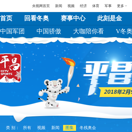
央视网首页
新闻
视频
经济
体育
军事
更多
首页
回看冬奥
赛事中心
此刻是金
中国军团
中国骄傲
大咖陪你看
V冬
类 别：
所有
视频
新闻
图集
冬残奥会