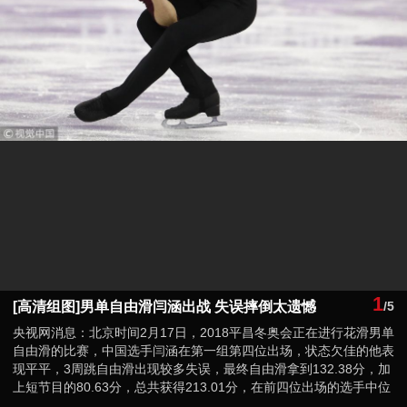
1
[高清组图]男单自由滑闫涵出战 失误摔倒太遗憾
/5
央视网消息：北京时间2月17日，2018平昌冬奥会正在进行花滑男单
自由滑的比赛，中国选手闫涵在第一组第四位出场，状态欠佳的他表
现平平，3周跳自由滑出现较多失误，最终自由滑拿到132.38分，加
上短节目的80.63分，总共获得213.01分，在前四位出场的选手中位
列最后。