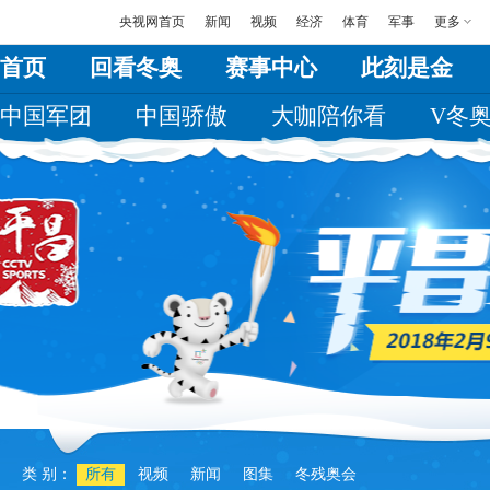
央视网首页
新闻
视频
经济
体育
军事
更多
首页
回看冬奥
赛事中心
此刻是金
中国军团
中国骄傲
大咖陪你看
V冬
类 别：
所有
视频
新闻
图集
冬残奥会