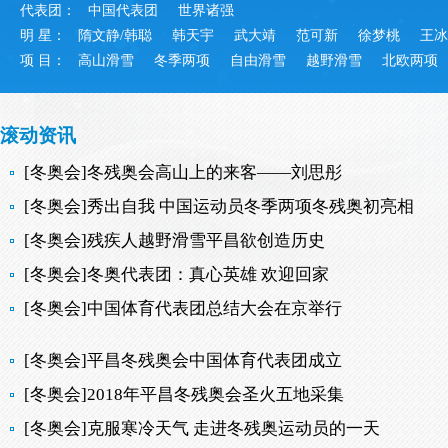
代表团：
中国代表团
世界诸强
明 星：
隋文静/韩聪
韩天宇
武大靖
范可新
徐梦桃
王冰
项 目：
高山滑雪
冬季两项
自由滑雪
越野滑雪
北欧两项
滚动资讯
[冬奥会]冬残奥会高山上的来客——刘思彤
[冬奥会]秀出自我 中国运动员冬季两项冬残奥初亮相
[冬奥会]残疾人越野滑雪平昌欲创造历史
[冬奥会]冬奥代表团：真心英雄 欢迎回家
[冬奥会]中国体育代表团总结大会在京举行
[冬奥会]平昌冬残奥会中国体育代表团成立
[冬奥会]2018年平昌冬残奥会圣火五地采集
[冬奥会]克服寒冷天气 走进冬残奥运动员的一天