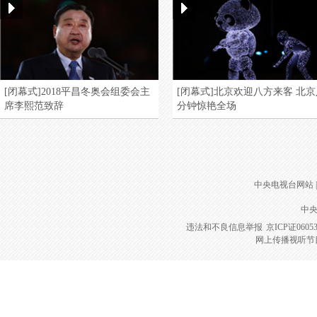
[闭幕式]2018平昌冬奥会组委会主
[闭幕式]北京欢迎八方来客 北京
席李熙范致辞
分钟惊艳全场
中央电视台网站
|
中央
违法和不良信息举报
京ICP证0605
网上传播视听节目