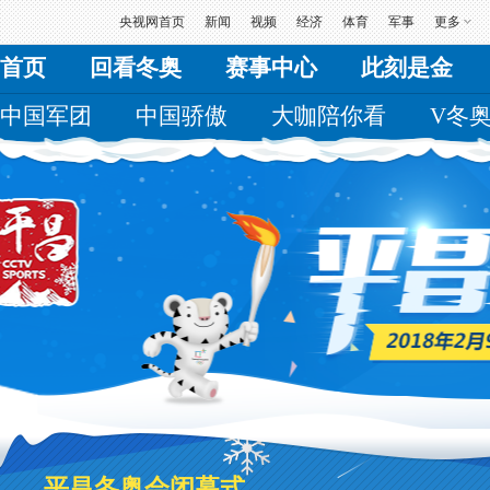
央视网首页
新闻
视频
经济
体育
军事
更多
首页
回看冬奥
赛事中心
此刻是金
中国军团
中国骄傲
大咖陪你看
V冬
平昌冬奥会闭幕式