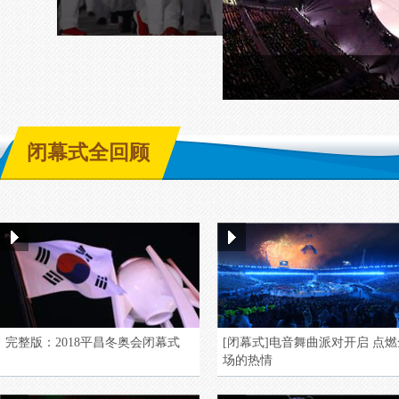
闭幕式全回顾
完整版：2018平昌冬奥会闭幕式
[闭幕式]电音舞曲派对开启 点燃
场的热情