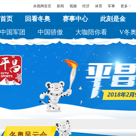
央视网首页
新闻
视频
经济
体育
军事
更多
首页
回看冬奥
赛事中心
此刻是金
中国军团
中国骄傲
大咖陪你看
V冬
冬奥风云会