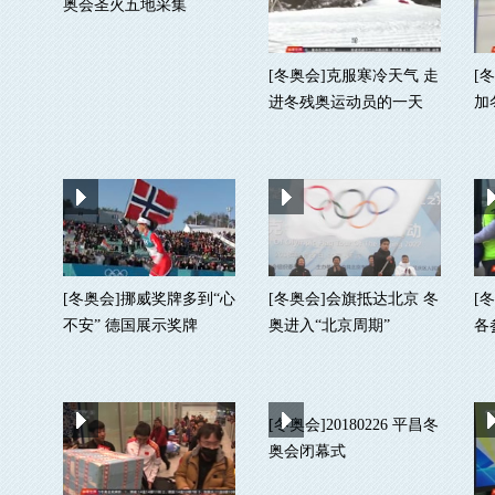
奥会圣火五地采集
[冬奥会]克服寒冷天气 走
[
进冬残奥运动员的一天
加
[冬奥会]挪威奖牌多到“心
[冬奥会]会旗抵达北京 冬
[
不安” 德国展示奖牌
奥进入“北京周期”
各
[冬奥会]20180226 平昌冬
奥会闭幕式