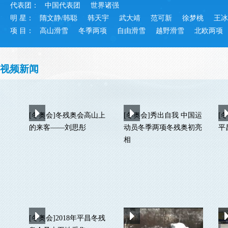
代表团：
中国代表团
世界诸强
明 星：
隋文静/韩聪
韩天宇
武大靖
范可新
徐梦桃
王冰
项 目：
高山滑雪
冬季两项
自由滑雪
越野滑雪
北欧两项
视频新闻
[冬奥会]冬残奥会高山上
[冬奥会]秀出自我 中国运
[
的来客——刘思彤
动员冬季两项冬残奥初亮
平
相
[冬奥会]2018年平昌冬残