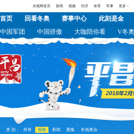
央视网首页
新闻
视频
经济
体育
军事
更多
首页
回看冬奥
赛事中心
此刻是金
中国军团
中国骄傲
大咖陪你看
V冬
类 别：
所有
视频
新闻
图集
冬残奥会