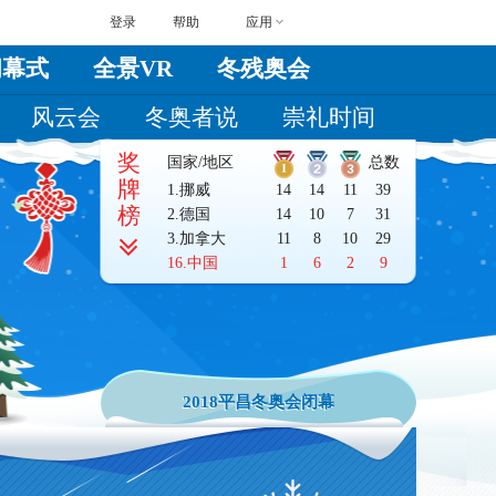
登录
帮助
应用
闭幕式
全景VR
冬残奥会
风云会
冬奥者说
崇礼时间
奖
国家/地区
总数
牌
1.
挪威
14
14
11
39
榜
2.
德国
14
10
7
31
3.
加拿大
11
8
10
29
16.
中国
1
6
2
9
2018平昌冬奥会闭幕