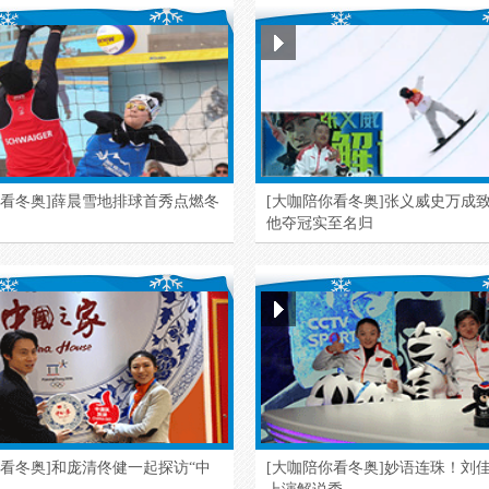
你看冬奥]薛晨雪地排球首秀点燃冬
[大咖陪你看冬奥]张义威史万成
他夺冠实至名归
你看冬奥]和庞清佟健一起探访“中
[大咖陪你看冬奥]妙语连珠！刘