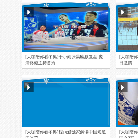
[大咖陪你看冬奥]于小雨张昊幽默复盘 庞
[大咖陪
清佟健主持首秀
日激情
[大咖陪你看冬奥]程雨涵独家解读中国短道
[大咖陪