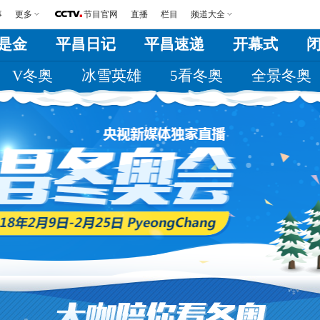
事
更多
节目官网
直播
栏目
频道大全
是金
平昌日记
平昌速递
开幕式
V冬奥
冰雪英雄
5看冬奥
全景冬奥