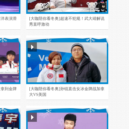
叶乔波：中国速滑可借鉴日韩模式
跟叶乔波涨姿势 认识速滑集体出发
博洋表演滑
[大咖陪你看冬奥]超速不犯规！武大靖解说
秀直呼激动
高亭宇：一切都是最好的安排
没拿到金牌
[大咖陪你看冬奥]孙锐直击女冰金牌战加拿
大VS美国