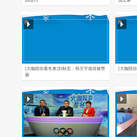
四连罚
国之家”
[大咖陪你看冬奥]刘秋宏：韩天宇值得被赞
[大咖陪
扬