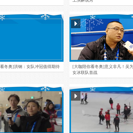
上演解说秀
你看冬奥]洪钢：女队冲冠值得期待
[大咖陪你看冬奥]意义非凡！吴
女冰联队首战