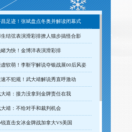
平昌足迹！张斌盘点冬奥并解读闭幕式
羽生结弦表演滑彩排撩人猫步搞怪合影
先睹为快！金博洋表演滑彩排
谦虚软萌！李靳宇解说夺银战展00后风姿
超速不犯规！武大靖解说秀直呼激动
武大靖：接力没拿到金牌责任在我
武大靖：不给对手和裁判机会
孙锐直击女冰金牌战加拿大VS美国