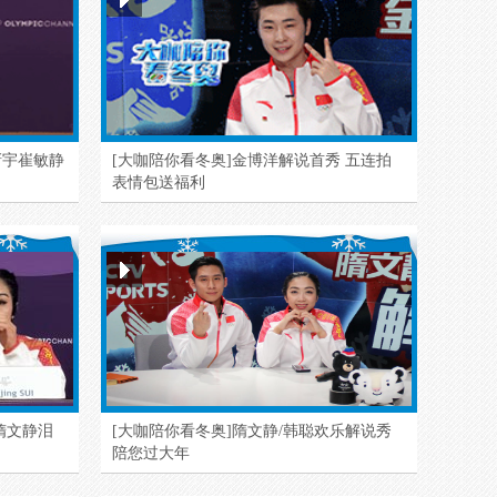
靳宇崔敏静
[大咖陪你看冬奥]金博洋解说首秀 五连拍
表情包送福利
隋文静泪
[大咖陪你看冬奥]隋文静/韩聪欢乐解说秀
陪您过大年