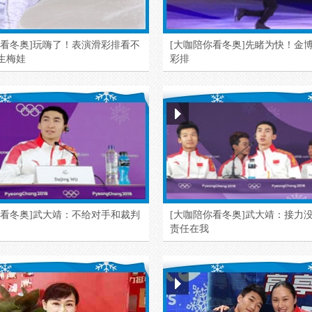
你看冬奥]玩嗨了！表演滑彩排看不
[大咖陪你看冬奥]先睹为快！金
生梅娃
彩排
你看冬奥]武大靖：不给对手和裁判
[大咖陪你看冬奥]武大靖：接力
责任在我