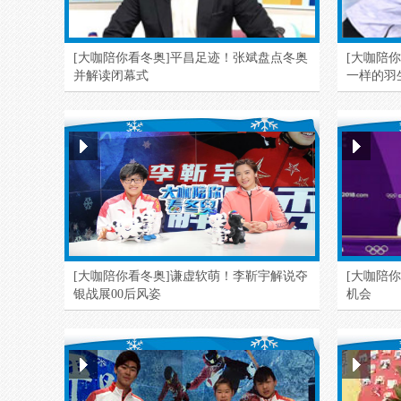
[大咖陪你看冬奥]平昌足迹！张斌盘点冬奥
[大咖陪
并解读闭幕式
一样的羽
[大咖陪你看冬奥]谦虚软萌！李靳宇解说夺
[大咖陪
银战展00后风姿
机会