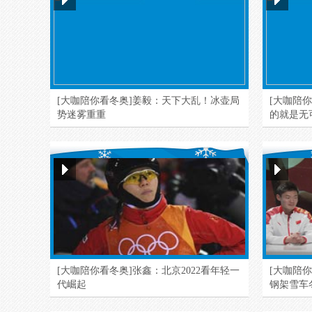
[大咖陪你看冬奥]姜毅：天下大乱！冰壶局
[大咖陪
势迷雾重重
的就是无
[大咖陪你看冬奥]张鑫：北京2022看年轻一
[大咖陪
代崛起
钢架雪车