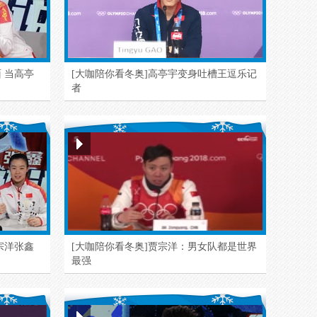
 当高亭
[大咖陪你看冬奥]高亭宇变身吐槽王逗乐记
者
宗洋张鑫
[大咖陪你看冬奥]贾宗洋：男女队都是世界
最强