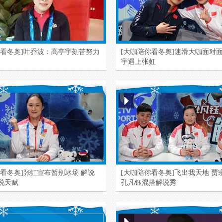
你看冬奥]叶乔波：高亭宇刻苦努力
[大咖陪你看冬奥]速滑大咖面对面
宇遇上张虹
你看冬奥]张虹宣布暂别冰场 解说
[大咖陪你看冬奥]飞出我天地 贾
说天赋
孔凡钰混搭解说秀