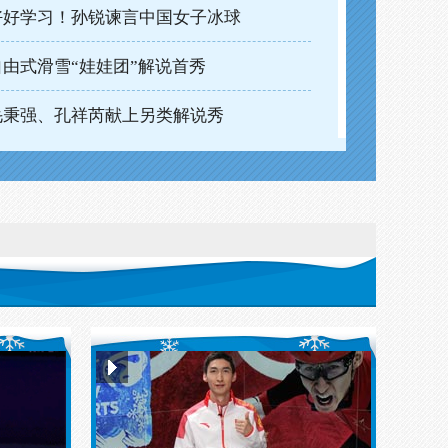
好好学习！孙锐谏言中国女子冰球
自由式滑雪“娃娃团”解说首秀
毛秉强、孔祥芮献上另类解说秀
张可欣吴梦解说首秀“感觉老帅了”
打call！叶乔波连线高亭宇送祝福
张虹现场解说见证高亭宇摘铜
张可欣吴梦解说首秀“感觉老帅了”
自由式滑雪“娃娃团”解说首秀
毛秉强、孔祥芮献上另类解说秀