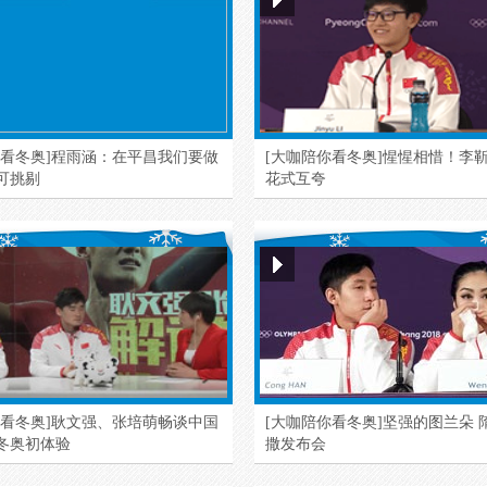
你看冬奥]程雨涵：在平昌我们要做
[大咖陪你看冬奥]惺惺相惜！李
可挑剔
花式互夸
你看冬奥]耿文强、张培萌畅谈中国
[大咖陪你看冬奥]坚强的图兰朵 
冬奥初体验
撒发布会