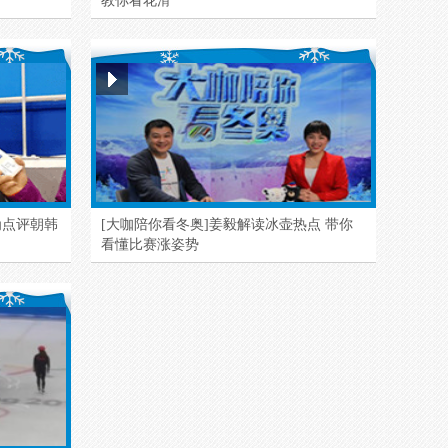
教你看花滑
为点评朝韩
[大咖陪你看冬奥]姜毅解读冰壶热点 带你
看懂比赛涨姿势