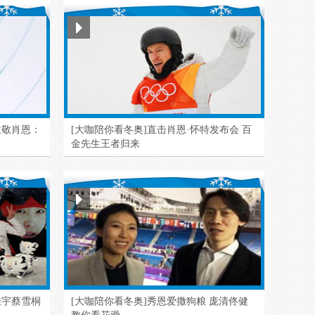
致敬肖恩：
[大咖陪你看冬奥]直击肖恩·怀特发布会 百
金先生王者归来
佳宇蔡雪桐
[大咖陪你看冬奥]秀恩爱撒狗粮 庞清佟健