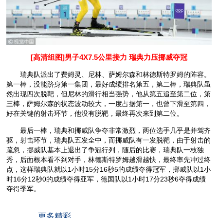
[高清组图]男子4X7.5公里接力 瑞典力压挪威夺冠
瑞典队派出了费姆灵、尼林、萨姆尔森和林德斯特罗姆的阵容。
第一棒，没能跻身第一集团，最好成绩排名第五，第二棒，瑞典队虽
然出现四次脱靶，但尼林的滑行相当强势，他从第五追至第二位，第
三棒，萨姆尔森的状态波动较大，一度占据第一，也曾下滑至第四，
好在关键的射击环节，他没有脱靶，最终再次来到第二位。
最后一棒，瑞典和挪威队争夺非常激烈，两位选手几乎是并驾齐
驱，射击环节，瑞典队五发全中，而挪威队有一发脱靶，由于射击的
疏忽，挪威队基本上退出了争冠行列，随后的比赛，瑞典队一枝独
秀，后面根本看不到对手，林德斯特罗姆越滑越快，最终率先冲过终
点，这样瑞典队就以1小时15分16秒5的成绩夺得冠军，挪威队以1小
时16分12秒0的成绩夺得亚军，德国队以1小时17分23秒6夺得成绩
夺得季军。
更多精彩