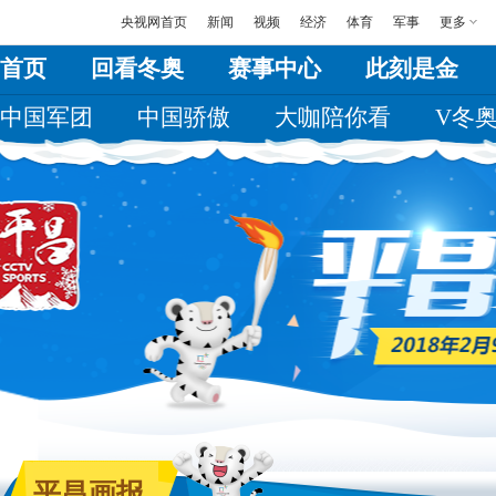
央视网首页
新闻
视频
经济
体育
军事
更多
首页
回看冬奥
赛事中心
此刻是金
中国军团
中国骄傲
大咖陪你看
V冬
平昌画报