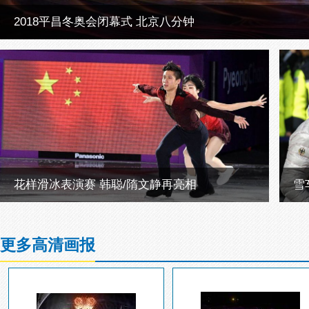
2018平昌冬奥会闭幕式 北京八分钟
花样滑冰表演赛 韩聪/隋文静再亮相
雪
更多高清画报