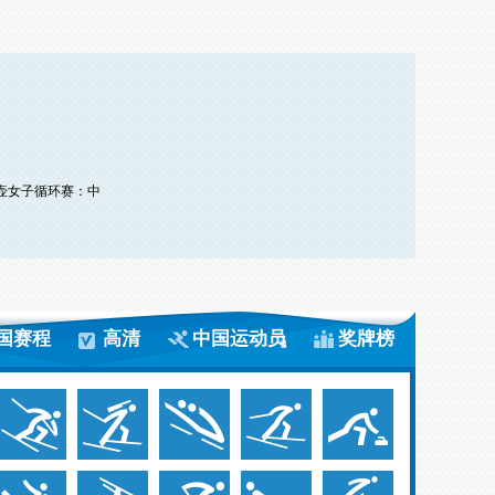
冰壶女子循环赛：中
国赛程
高清
中国运动员
奖牌榜