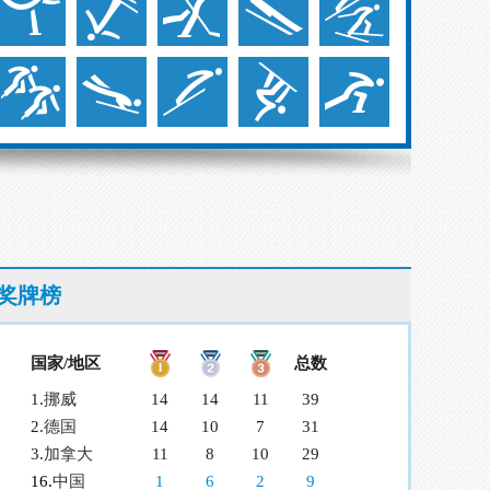
奖牌榜
国家/地区
总数
1.
挪威
14
14
11
39
2.
德国
14
10
7
31
3.
加拿大
11
8
10
29
16.
中国
1
6
2
9