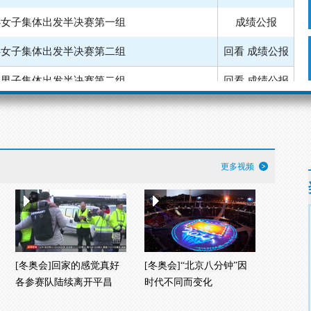
滑冰-女子集体出发决赛
回看
成绩公报
雪车-四人第三轮
回看
成绩公报
-女子30公里传统式集体出发
回看
成绩公报
雪车-四人第二轮
回看
成绩公报
-男子50公里传统式集体出发
回看
成绩公报
-女子集体出发半决赛第一组
成绩公报
更多视频
-女子集体出发半决赛第二组
回看
成绩公报
[冬奥会]回家的感觉真好
[冬奥会]“北京八分钟”因
各参赛队陆续离开平昌
时代不同而变化