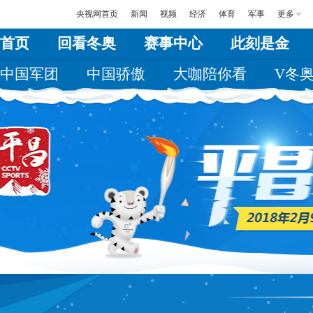
央视网首页
新闻
视频
经济
体育
军事
更多
首页
回看冬奥
赛事中心
此刻是金
中国军团
中国骄傲
大咖陪你看
V冬