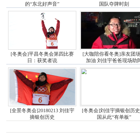
的“东北好声音”
国队夺牌时刻
[冬奥会]平昌冬奥会第四比赛
[大咖陪你看冬奥]亲友团
日：获奖者说
加油 刘佳宇爸爸现场助
[全景冬奥会]20180213 刘佳宇
[冬奥会]刘佳宇摘银创历史
摘银创历史
国从此“有单板”