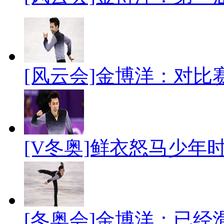
[风云会]金博洋：对比
[V冬奥]鲜衣怒马少年
[冬奥会]金博洋：已经