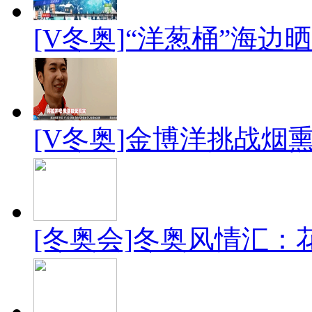
[V冬奥]“洋葱桶”海边
[V冬奥]金博洋挑战烟
[冬奥会]冬奥风情汇