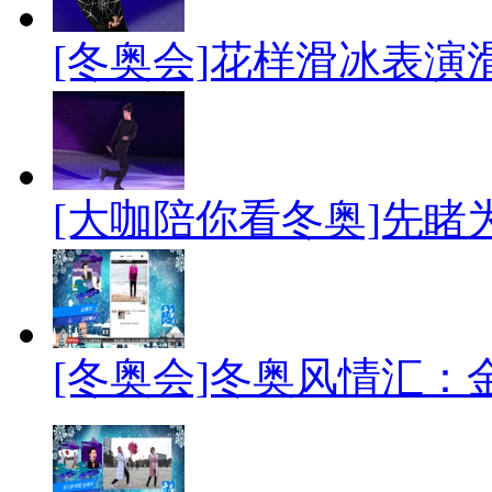
[冬奥会]花样滑冰表演
[大咖陪你看冬奥]先
[冬奥会]冬奥风情汇：