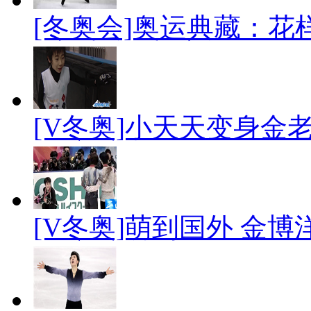
[冬奥会]奥运典藏：花
[V冬奥]小天天变身金
[V冬奥]萌到国外 金