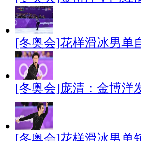
[冬奥会]花样滑冰男
[冬奥会]庞清：金博洋
[冬奥会]花样滑冰男