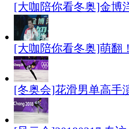
[大咖陪你看冬奥]金
[大咖陪你看冬奥]萌
[冬奥会]花滑男单高手