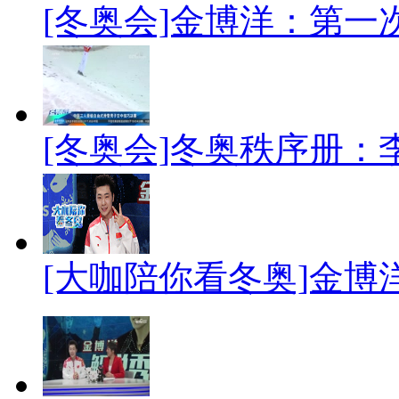
[冬奥会]金博洋：第一次
[冬奥会]冬奥秩序册
[大咖陪你看冬奥]金博