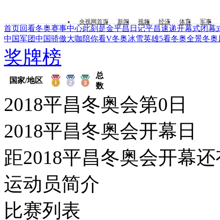
央视网首页
新闻
视频
经济
体育
军事
首页
回看冬奥
赛事中心
此刻是金
平昌日记
平昌速递
开幕式
闭幕
中国军团
中国骄傲
大咖陪你看
V冬奥
冰雪英雄
5看冬奥
全景冬奥
奖牌榜
总
国家/地区
数
2018平昌冬奥会第
0日
2018平昌冬奥会开幕日
距2018平昌冬奥会开幕还
运动员简介
比赛列表