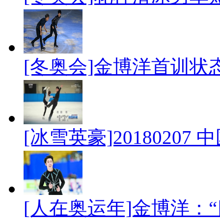
[冬奥会]金博洋首训状
[冰雪英豪]2018020
[人在奥运年]金博洋：