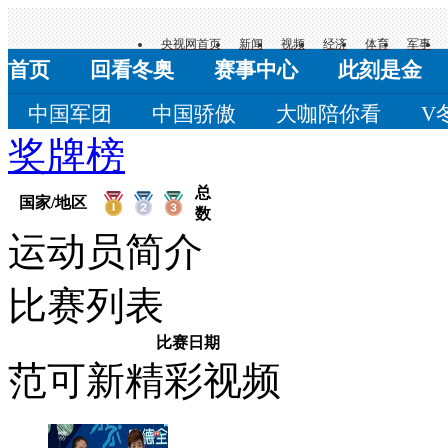
央视网首页
新闻
视频
经济
体育
军事
首页
回看冬奥
赛事中心
此刻是金
中国军团
中国骄傲
大咖陪你看
V
奖牌榜
崇礼时间
总
国家/地区
数
运动员简介
比赛列表
比赛日期
范可新精彩视频