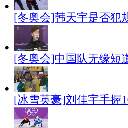
[冬奥会]韩天宇是否犯
[冬奥会]中国队无缘短
[冰雪英豪]刘佳宇手握1