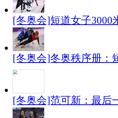
[冬奥会]短道女子300
[冬奥会]冬奥秩序册：短
[冬奥会]范可新：最后