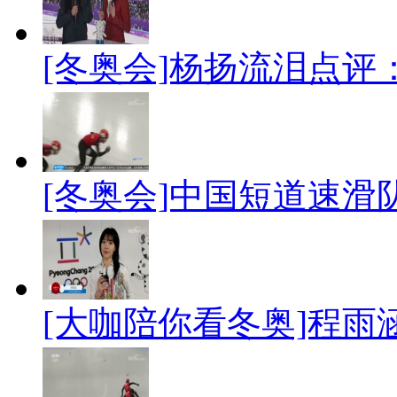
[冬奥会]杨扬流泪点评
[冬奥会]中国短道速滑
[大咖陪你看冬奥]程雨