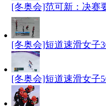
[冬奥会]范可新：决赛
[冬奥会]短道速滑女子3
[冬奥会]短道速滑女子5