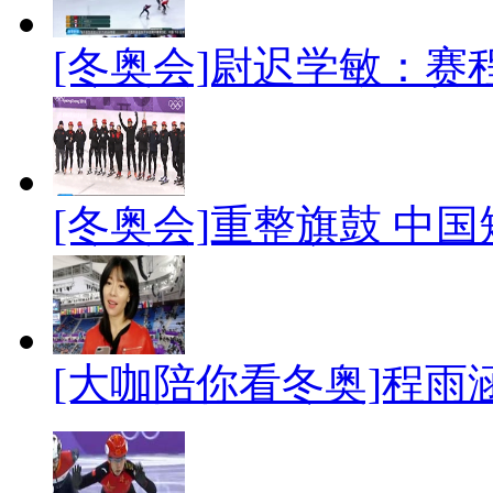
[冬奥会]尉迟学敏：
[冬奥会]重整旗鼓 中
[大咖陪你看冬奥]程