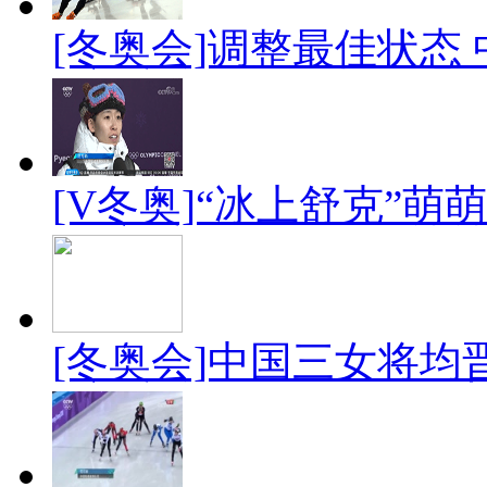
[冬奥会]调整最佳状态
[V冬奥]“冰上舒克”萌
[冬奥会]中国三女将均晋