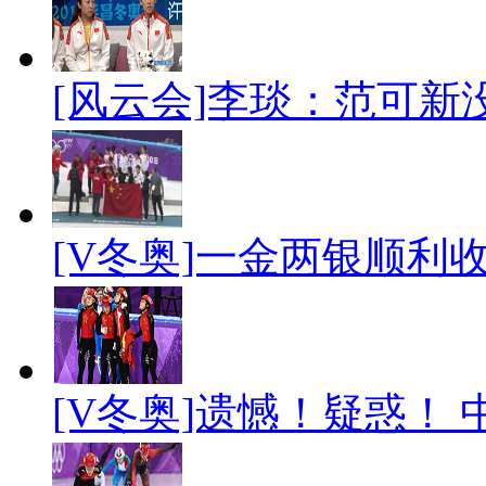
[风云会]李琰：范可新
[V冬奥]一金两银顺利
[V冬奥]遗憾！疑惑！ 