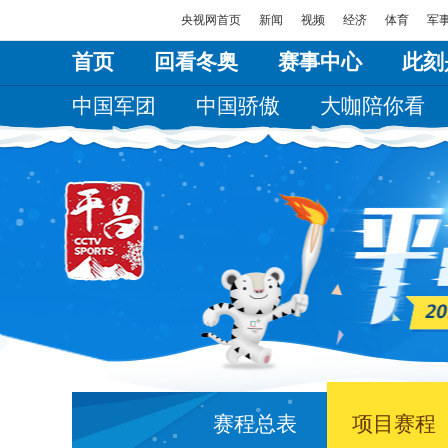
央视网首页
新闻
视频
经济
体育
军
首页
回看冬奥
赛事中心
此刻
中国军团
中国骄傲
大咖陪你看
赛程总表
项目赛程