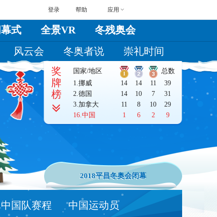
登录
帮助
应用
闭幕式
全景VR
冬残奥会
风云会
冬奥者说
崇礼时间
奖
国家/地区
总数
牌
1.
挪威
14
14
11
39
榜
2.
德国
14
10
7
31
3.
加拿大
11
8
10
29
16.
中国
1
6
2
9
2018平昌冬奥会闭幕
中国队赛程
中国运动员