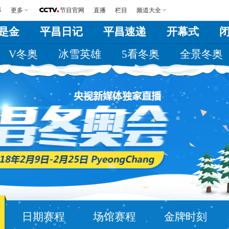
事
更多
节目官网
直播
栏目
频道大全
是金
平昌日记
平昌速递
开幕式
V冬奥
冰雪英雄
5看冬奥
全景冬奥
日期赛程
场馆赛程
金牌时刻