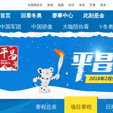
央视网首页
新闻
视频
经济
体育
军事
更多
首页
回看冬奥
赛事中心
此刻是金
中国军团
中国骄傲
大咖陪你看
V冬
赛程总表
项目赛程
日