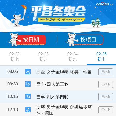
按日期
按项目
02.22
02.23
02.24
02.25
初七
初八
初九
初十
08:05
冰壶-女子金牌赛 瑞典 - 韩国
已结束
08:30
雪车-四人第三轮
已结束
10:15
雪车-四人第四轮
已结束
冰球-男子金牌赛 俄奥运冰球
12:10
已结束
队 - 德国