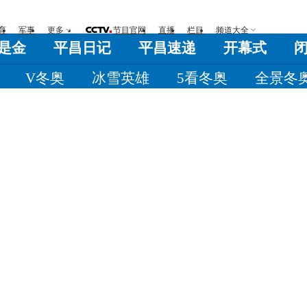
育
军事
更多
节目官网
直播
栏目
频道大全
是金
平昌日记
平昌速递
开幕式
V冬奥
冰雪英雄
5看冬奥
全景冬