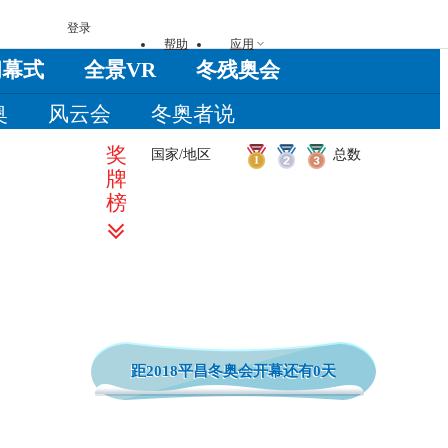
登录
帮助
应用
闭幕式
全景VR
冬残奥会
奥
风云会
冬奥者说
奖
国家/地区
总数
牌
榜
距2018平昌冬奥会开幕还有
0天