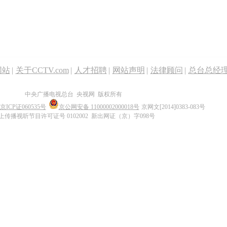
网站
|
关于CCTV.com
|
人才招聘
|
网站声明
|
法律顾问
|
总台总经
中央广播电视总台 央视网 版权所有
京ICP证060535号
京公网安备 11000002000018号
京网文[2014]0383-083号
上传播视听节目许可证号 0102002 新出网证（京）字098号