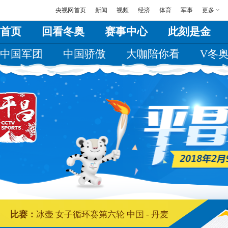
央视网首页
新闻
视频
经济
体育
军事
更多
首页
回看冬奥
赛事中心
此刻是金
中国军团
中国骄傲
大咖陪你看
V冬