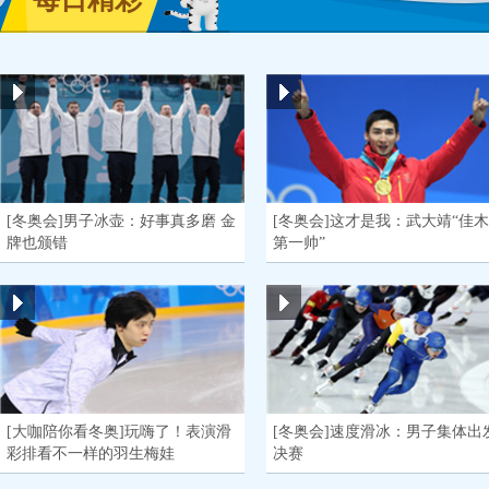
[冬奥会]男子冰壶：好事真多磨 金
[冬奥会]这才是我：武大靖“佳
牌也颁错
第一帅”
[大咖陪你看冬奥]玩嗨了！表演滑
[冬奥会]速度滑冰：男子集体出
彩排看不一样的羽生梅娃
决赛