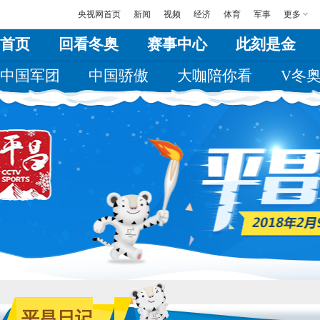
央视网首页
新闻
视频
经济
体育
军事
更多
首页
回看冬奥
赛事中心
此刻是金
中国军团
中国骄傲
大咖陪你看
V冬
平昌日记