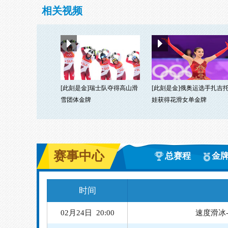
相关视频
[此刻是金]瑞士队夺得高山滑
[此刻是金]俄奥运选手扎吉
雪团体金牌
娃获得花滑女单金牌
赛事中心
总赛程
金
时间
02月24日 20:00
速度滑冰