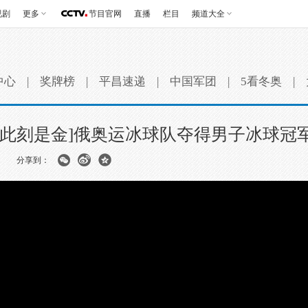
视剧
更多
节目官网
直播
栏目
频道大全
中心
|
奖牌榜
|
平昌速递
|
中国军团
|
5看冬奥
|
[此刻是金]俄奥运冰球队夺得男子冰球冠
分享到：