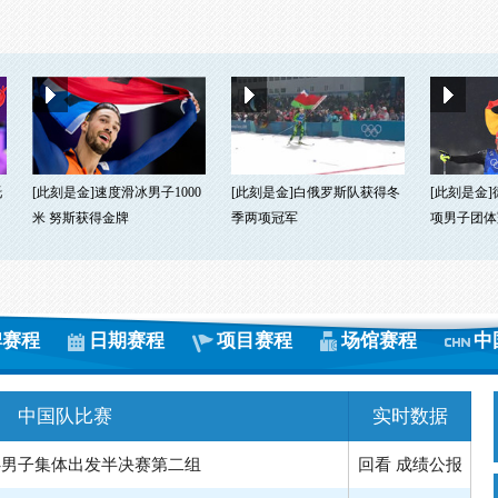
托
[此刻是金]速度滑冰男子1000
[此刻是金]白俄罗斯队获得冬
[此刻是金
米 努斯获得金牌
季两项冠军
项男子团体
牌赛程
日期赛程
项目赛程
场馆赛程
中
中国队比赛
实时数据
-男子集体出发半决赛第二组
回看
成绩公报