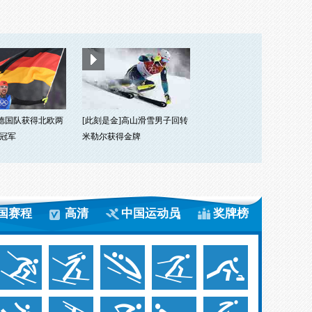
]德国队获得北欧两
[此刻是金]高山滑雪男子回转
冠军
米勒尔获得金牌
国赛程
高清
中国运动员
奖牌榜