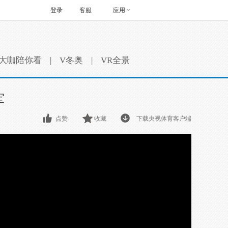
登录
客服
应用
大咖陪你看
|
V冬奥
|
VR全景
军
点赞
收藏
下载央视体育客户端