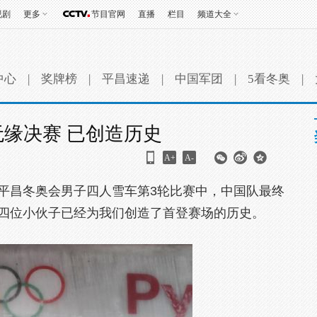
视剧
更多
节目官网
直播
栏目
频道大全
中心
|
奖牌榜
|
平昌速递
|
中国军团
|
5看冬奥
|
无缘决赛 已创造历史
A+
A-
8平昌冬奥会男子四人雪车第3轮比赛中，中国队最终
而四位小伙子已经为我们创造了首登赛场的历史。