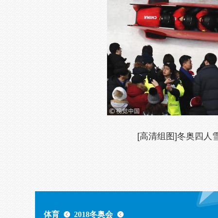
[高清组图]冬奥四人
体育
2018冬奥会