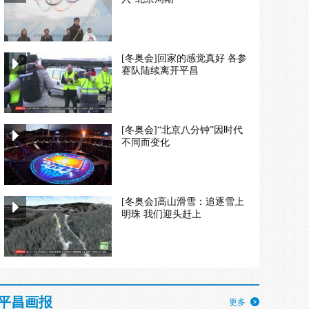
[冬奥会]回家的感觉真好 各参
赛队陆续离开平昌
[冬奥会]“北京八分钟”因时代
不同而变化
[冬奥会]高山滑雪：追逐雪上
明珠 我们迎头赶上
平昌画报
更多