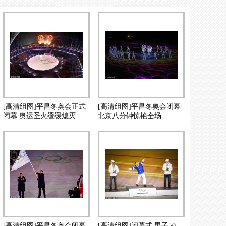
[高清组图]平昌冬奥会正式
[高清组图]平昌冬奥会闭幕
闭幕 奥运圣火缓缓熄灭
北京八分钟惊艳全场
[高清组图]平昌冬奥会闭幕
[高清组图]闭幕式 男子50