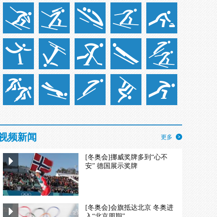
视频新闻
更多
[冬奥会]挪威奖牌多到“心不
安” 德国展示奖牌
[冬奥会]会旗抵达北京 冬奥进
入“北京周期”