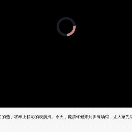
正
在
加
载
视
频
播
放
器。
前四名的选手将奉上精彩的表演滑。今天，庞清佟健来到训练场馆，让大家