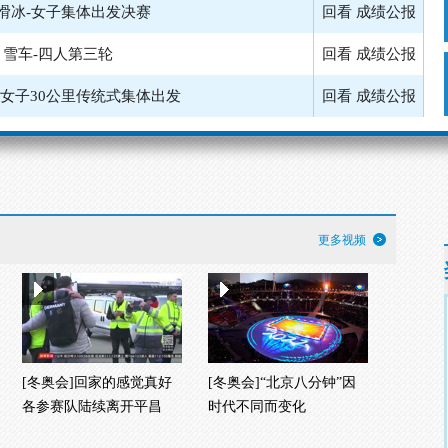
-男子50公里传统式集体出发
回看
成绩公报
-女子集体出发半决赛第一组
成绩公报
-女子集体出发半决赛第二组
回看
成绩公报
-男子集体出发半决赛第二组
回看
成绩公报
滑冰-女子集体出发决赛
回看
成绩公报
雪车-四人第三轮
回看
成绩公报
更多视频
-女子30公里传统式集体出发
回看
成绩公报
[冬奥会]回家的感觉真好
[冬奥会]“北京八分钟”因
各参赛队陆续离开平昌
时代不同而变化