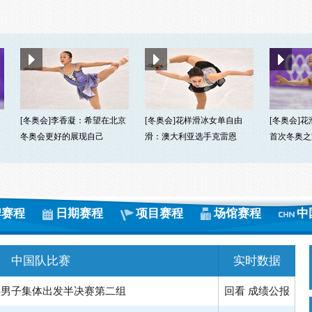
[冬奥会]李香凝：希望在北京
[冬奥会]花样滑冰女单自由
[冬奥会]
冬奥会更好的展现自己
滑：澳大利亚选手克雷恩
首次冬奥之
牌赛程
日期赛程
项目赛程
场馆赛程
中
中国队比赛
实时数据
雪车-四人第二轮
回看
成绩公报