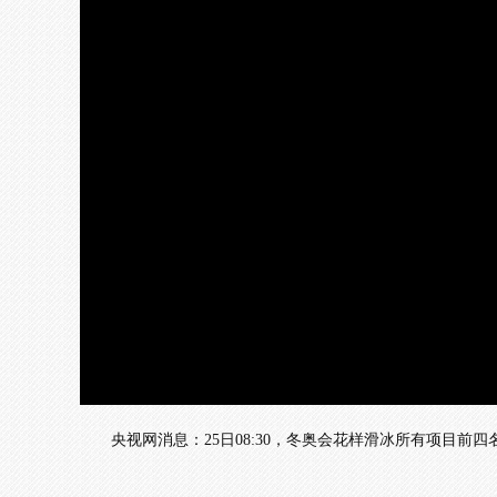
加
载
/
完
成
:
0%
央视网消息：25日08:30，冬奥会花样滑冰所有项目