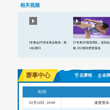
相关视频
[冬奥会]平昌冬奥会集锦：第
[V冬奥]中国花滑队：迎风起
14比赛日
航 2022期待梦想落地
赛事中心
总赛程
金
时间
02月24日 10:07