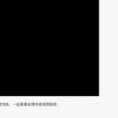
画
设
静
质
置
音
(m)
先睹为快。一起看看金博洋表演滑彩排。