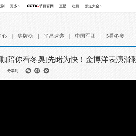
视剧
更多
节目官网
直播
栏目
频道大全
中心
|
奖牌榜
|
平昌速递
|
中国军团
|
5看冬奥
|
大咖陪你看冬奥]先睹为快！金博洋表演滑
分享到：