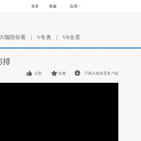
登录
客服
应用
大咖陪你看
|
V冬奥
|
VR全景
彩排
点赞
收藏
下载央视体育客户端