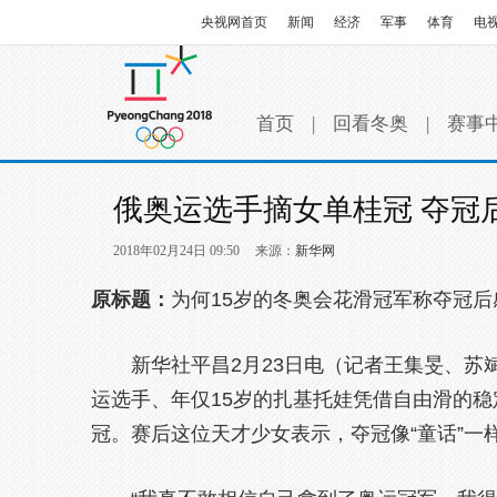
央视网首页
新闻
经济
军事
体育
电
首页
|
回看冬奥
|
赛事
俄奥运选手摘女单桂冠 夺冠
2018年02月24日 09:50
来源：
新华网
原标题：
为何15岁的冬奥会花滑冠军称夺冠后
新华社平昌2月23日电（记者王集旻、苏
运选手、年仅15岁的扎基托娃凭借自由滑的
冠。赛后这位天才少女表示，夺冠像“童话”一