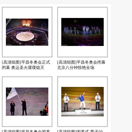
[高清组图]平昌冬奥会正式
[高清组图]平昌冬奥会闭幕
闭幕 奥运圣火缓缓熄灭
北京八分钟惊艳全场
[高清组图]平昌冬奥会闭幕
[高清组图]闭幕式 男子50