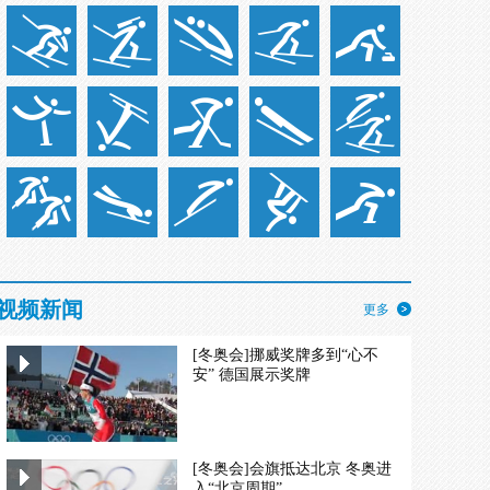
视频新闻
更多
[冬奥会]挪威奖牌多到“心不
安” 德国展示奖牌
[冬奥会]会旗抵达北京 冬奥进
入“北京周期”