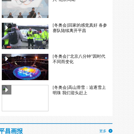
[冬奥会]回家的感觉真好 各参
赛队陆续离开平昌
[冬奥会]“北京八分钟”因时代
不同而变化
[冬奥会]高山滑雪：追逐雪上
明珠 我们迎头赶上
平昌画报
更多