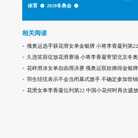
体育
2018冬奥会
相关阅读
俄奥运选手获花滑女单金银牌 小将李香凝列第2
久违笑容绽放花滑赛场 小将李香凝寄望北京冬奥
花样滑冰女单自由滑决赛 俄奥运双娃摘得金银牌
羽生结弦表示不会当闭幕式旗手 不确定参加世
花滑女单李香凝位列第22 中国小花何时再次盛