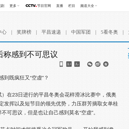
视剧
更多
节目官网
直播
栏目
频道大全
中心
|
奖牌榜
|
平昌速递
|
中国军团
|
5看冬奥
|
后称感到不可思议
A+
A-
感到既疯狂又“空虚”？
斌）在23日进行的平昌冬奥会花样滑冰比赛中，俄奥
稳定发挥以及短节目的领先优势，力压群芳摘取女单桂
样不可思议，但是也让自己感到莫名“空虚”。