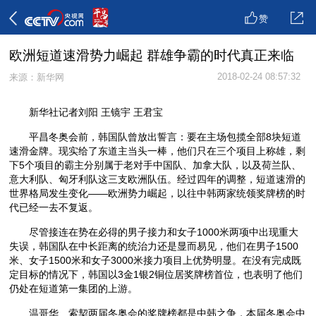
赞
欧洲短道速滑势力崛起 群雄争霸的时代真正来临
2018-02-24 08:57:32
来源：新华网
新华社记者刘阳 王镜宇 王君宝
平昌冬奥会前，韩国队曾放出誓言：要在主场包揽全部8块短道
速滑金牌。现实给了东道主当头一棒，他们只在三个项目上称雄，剩
下5个项目的霸主分别属于老对手中国队、加拿大队，以及荷兰队、
意大利队、匈牙利队这三支欧洲队伍。经过四年的调整，短道速滑的
世界格局发生变化——欧洲势力崛起，以往中韩两家统领奖牌榜的时
代已经一去不复返。
尽管接连在势在必得的男子接力和女子1000米两项中出现重大
失误，韩国队在中长距离的统治力还是显而易见，他们在男子1500
米、女子1500米和女子3000米接力项目上优势明显。在没有完成既
定目标的情况下，韩国以3金1银2铜位居奖牌榜首位，也表明了他们
仍处在短道第一集团的上游。
温哥华、索契两届冬奥会的奖牌榜都是中韩之争，本届冬奥会中