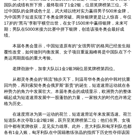
国队的成绩有所下滑，最终取得了1金2银，位居奖牌榜第三位。不
过中国队的金牌成色十足，武大靖以绝对实力赢得男子500米金牌，
为中国男子短道实现了冬奥金牌突破。两块银牌更是让人惊喜，年仅
17岁的“黑马”李靳宇横空出世，在女子1500米中赢得银牌，未来可
期；男队在5000米接力比赛中拼下银牌，创造该项冬奥会最好成
绩。
本届冬奥会显示，中国短道原有的“女强男弱”的格局已经发生颠
覆性改变，如何做到均衡发展、女子项目重返巅峰将是中国队在下个
奥运周期面临的重大考验。
老牌劲旅中，加拿大队以1金1银3铜位居奖牌榜第四位。
从都灵冬奥会的“韩流”独步天下，到温哥华冬奥会的中韩对抗重
回均势，再到索契冬奥会俄罗斯“新贵”的诞生，短道速滑运动就在各
种势力的角力中发展壮大。本届冬奥会的成绩显示，欧洲势力的整体
崛起成为短道速滑发展中一股蓬勃的力量，一家独大的时代也许将定
格为历史。
在速度滑冰为第一运动的荷兰，短道速滑近年来发展迅速。荷兰
短道队本次夺取1金2银1铜，跃升至奖牌榜第二位；他们在男、女项
目中都有奖牌收获，足见实力雄厚。此外，意大利队和匈牙利队也都
各有1金入账，匈牙利队在中国籍教练张晶的指挥下历史性夺得该国