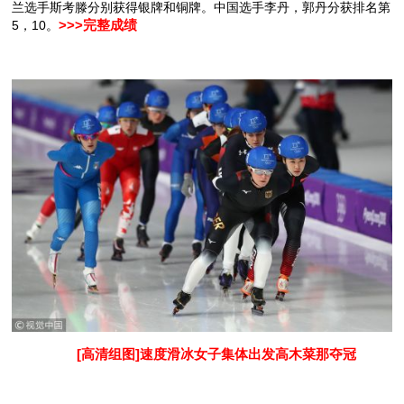
兰选手斯考滕分别获得银牌和铜牌。中国选手李丹，郭丹分获排名第
5，10。
>>>完整成绩
[高清组图]速度滑冰女子集体出发高木菜那夺冠