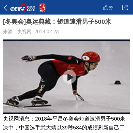
赞
[冬奥会]奥运典藏：短道速滑男子500米
来源：央视网
2018-02-23
央视网消息：2018年平昌冬奥会短道速滑男子500米
决中，中国选手武大靖以39秒584的成绩刷新自己于