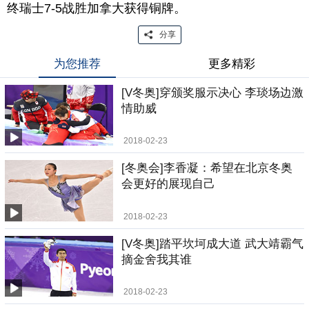
终瑞士7-5战胜加拿大获得铜牌。
分享
为您推荐
更多精彩
[V冬奥]穿颁奖服示决心 李琰场边激
情助威
2018-02-23
[冬奥会]李香凝：希望在北京冬奥
会更好的展现自己
2018-02-23
[V冬奥]踏平坎坷成大道 武大靖霸气
摘金舍我其谁
2018-02-23