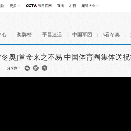
视剧
更多
节目官网
直播
栏目
频道大全
中心
|
奖牌榜
|
平昌速递
|
中国军团
|
5看冬奥
|
[V冬奥]首金来之不易 中国体育圈集体送祝
分享到：