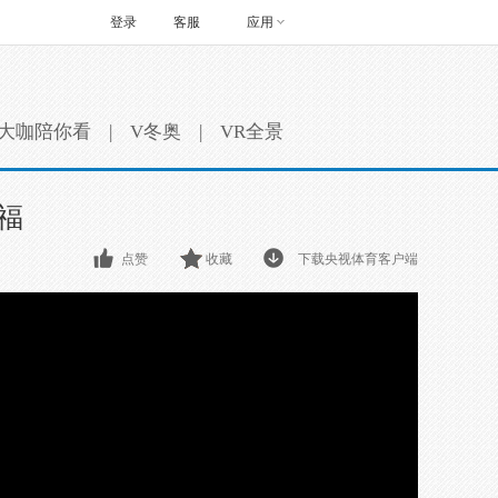
登录
客服
应用
大咖陪你看
|
V冬奥
|
VR全景
福
点赞
收藏
下载央视体育客户端