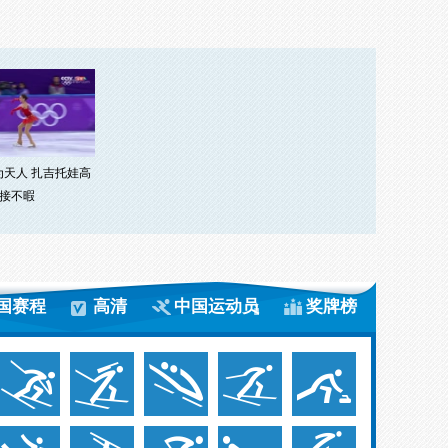
为天人 扎吉托娃高
接不暇
国赛程
高清
中国运动员
奖牌榜