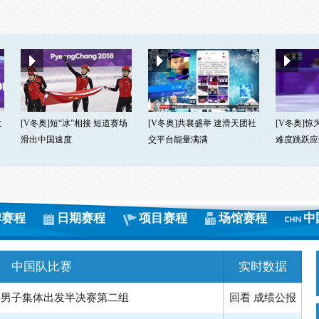
大
[V冬奥]短“冰”相接 短道赛场
[V冬奥]共襄盛举 速滑天团社
[V冬奥]惊
滑出中国速度
交平台能量满满
难度跳跃应
牌赛程
日期赛程
项目赛程
场馆赛程
中
中国队比赛
实时数据
-男子集体出发半决赛第二组
回看
成绩公报