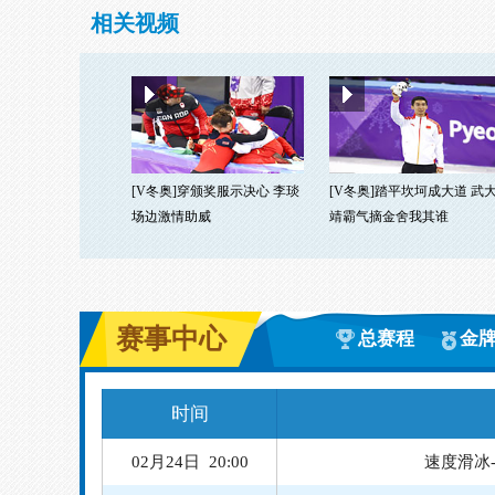
相关视频
[V冬奥]穿颁奖服示决心 李琰
[V冬奥]踏平坎坷成大道 武
场边激情助威
靖霸气摘金舍我其谁
赛事中心
总赛程
金
时间
02月24日 20:00
速度滑冰