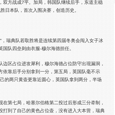
，双方战成7平。加局，韩国队继续后手，东道主稳
战胜日本队，首次入围决赛，创造历史。
战”，瑞典队若取胜将是连续第四届冬奥会闯入女子冰
英国队四垒则由衣服-穆尔海德担任。
队边区占位进攻犀利，穆尔海德占位防守出现漏洞，
方依靠后手分别拿到一分，第五局，英国队毫不示
自己的两只黄壶更靠近圆心，英国队拿到两分，半场
现在第七局，哈塞尔伯格第二投过后形成三分牵制，
投打到了自己的黄色占位壶，没有进入大本营，瑞典