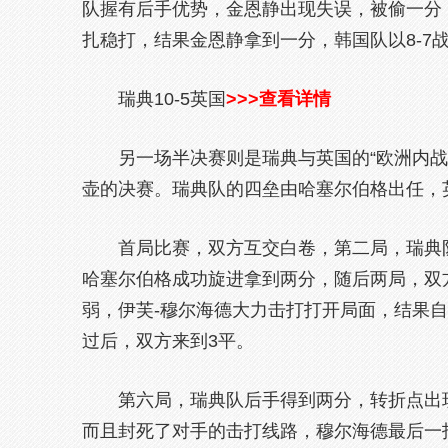
队握有后手优势，金恩静出现失误，被偷一分
扎稳打，结果金恩静拿到一分，韩国队以8-7
瑞典10-5英国
>>>查看详情
另一场半决赛则是瑞典与英国的“欧洲内
壶的决赛。瑞典队的四垒由哈塞尔伯格出任，
首局比赛，双方互交白卷，第二局，瑞典
哈塞尔伯格成功旋进拿到两分，随后两局，双
弱，伊芙-穆尔海德大力击打打开局面，结果
过后，双方来到3平。
第六局，瑞典队后手得到两分，转折点出
而且封死了对手的击打线路，穆尔海德最后一