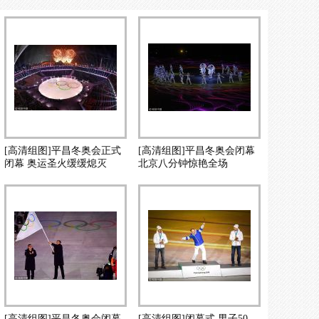
[高清组图]平昌冬奥会正式
[高清组图]平昌冬奥会闭幕
闭幕 奥运圣火缓缓熄灭
北京八分钟惊艳全场
[高清组图]平昌冬奥会闭幕
[高清组图]闭幕式 男子50