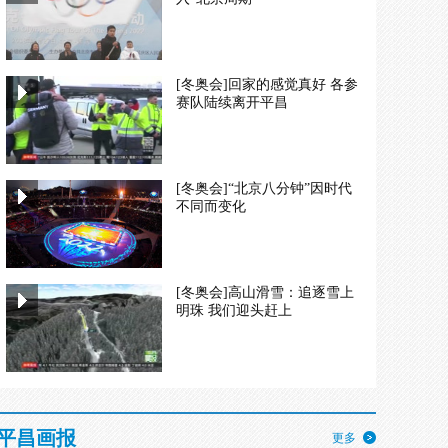
[冬奥会]回家的感觉真好 各参
赛队陆续离开平昌
[冬奥会]“北京八分钟”因时代
不同而变化
[冬奥会]高山滑雪：追逐雪上
明珠 我们迎头赶上
平昌画报
更多