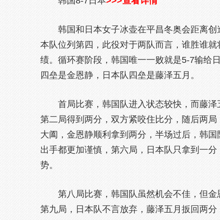
韩国8-7日本
>>>查看详情
韩国和日本女子冰壶在平昌冬奥会距离创
本队位列第四，此役对于两队而言，谁胜谁就
绩。循环赛阶段，韩国唯一一败就是5-7输给
四垒是金恩静，日本队四垒是藤泽五月。
首局比赛，韩国队进入状态较快，而藤泽
第二局得到两分，双方紧咬住比分，随后两局
大阖，金恩静顺利拿到两分，半场过后，韩国队
出手都更加谨慎，第六局，日本队只拿到一分，
势。
第八局比赛，韩国队虽然机会不佳，但金
第九局，日本队不言放弃，藤泽五月扳回两分，