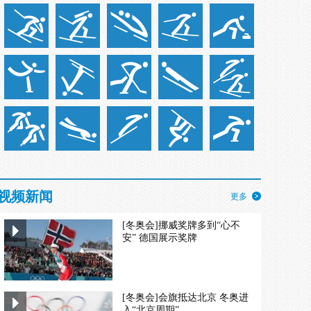
视频新闻
更多
[冬奥会]挪威奖牌多到“心不
安” 德国展示奖牌
[冬奥会]会旗抵达北京 冬奥进
入“北京周期”