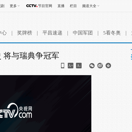
视剧
更多
节目官网
直播
栏目
频道大全
中心
|
奖牌榜
|
平昌速递
|
中国军团
|
5看冬奥
|
 将与瑞典争冠军
A+
A-