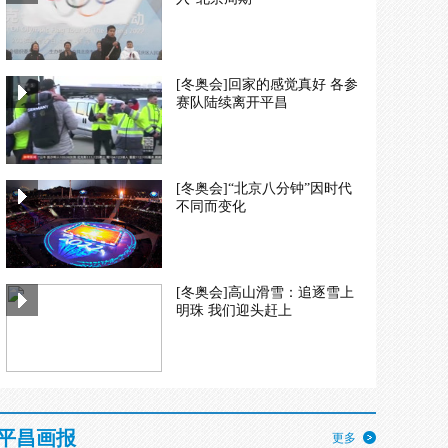
[冬奥会]回家的感觉真好 各参
赛队陆续离开平昌
[冬奥会]“北京八分钟”因时代
不同而变化
[冬奥会]高山滑雪：追逐雪上
明珠 我们迎头赶上
平昌画报
更多