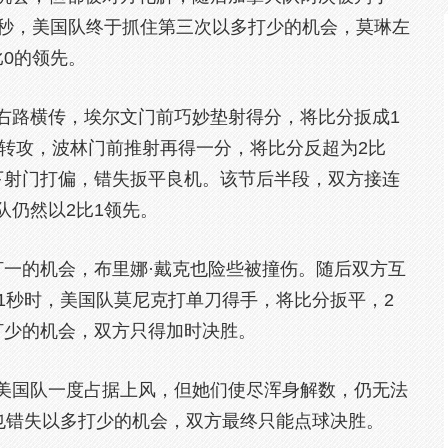
5秒，美国队终于抓住第三次以多打少的机会，莫琳左
0的领先。
路横传，埃尔文门前巧妙垫射得分，将比分扳成1
守转攻，波林门前推射再得一分，将比分反超为2比
下射门打偏，错失扳平良机。该节后半段，双方接连
队仍然以2比1领先。
一的机会，布里娜·戴克也险些被撞伤。随后双方互
1秒时，美国队莫尼克打单刀得手，将比分扳平，2
打少的机会，双方只得加时决胜。
国队一度占据上风，但她们使尽浑身解数，仍无法
秒也错失以多打少的机会，双方最终只能点球决胜。