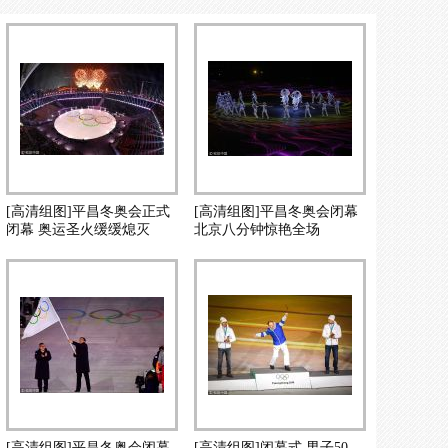
[高清组图]平昌冬奥会正式
[高清组图]平昌冬奥会闭幕
闭幕 奥运圣火缓缓熄灭
北京八分钟惊艳全场
[高清组图]平昌冬奥会闭幕
[高清组图]闭幕式 男子50