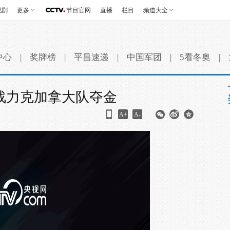
视剧
更多
节目官网
直播
栏目
频道大全
中心
|
奖牌榜
|
平昌速递
|
中国军团
|
5看冬奥
|
战力克加拿大队夺金
A+
A-