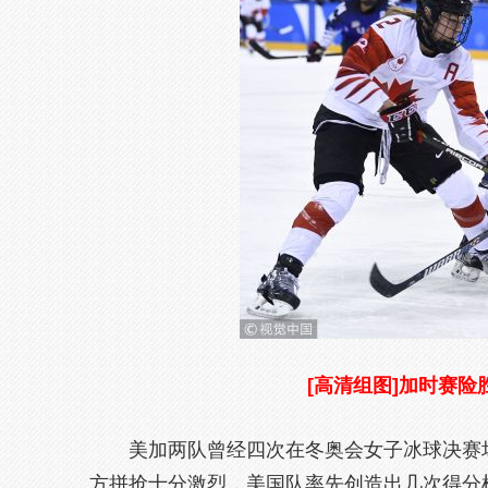
[高清组图]加时赛险
美加两队曾经四次在冬奥会女子冰球决赛场
方拼抢十分激烈，美国队率先创造出几次得分