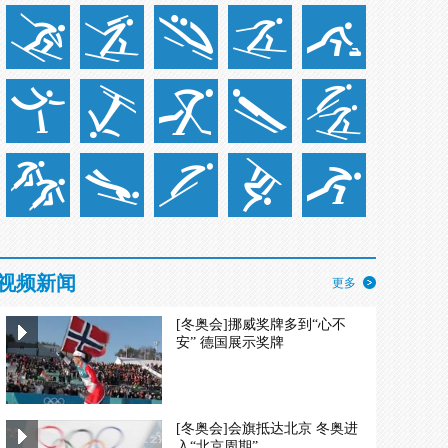
视频新闻
更多
[冬奥会]挪威奖牌多到“心不
安” 德国展示奖牌
[冬奥会]会旗抵达北京 冬奥进
入“北京周期”