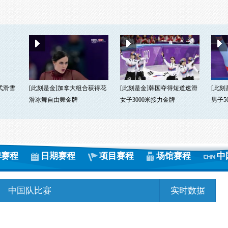
式滑雪
[此刻是金]加拿大组合获得花
[此刻是金]韩国夺得短道速滑
[此刻
滑冰舞自由舞金牌
女子3000米接力金牌
男子5
牌赛程
日期赛程
项目赛程
场馆赛程
中
中国队比赛
实时数据