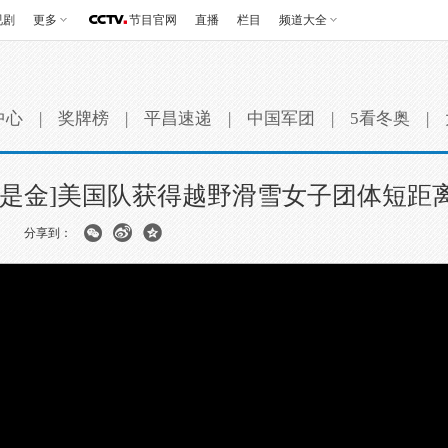
视剧
更多
节目官网
直播
栏目
频道大全
中心
|
奖牌榜
|
平昌速递
|
中国军团
|
5看冬奥
|
刻是金]美国队获得越野滑雪女子团体短距
分享到：