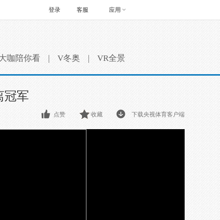
登录
客服
应用
大咖陪你看
|
V冬奥
|
VR全景
离冠军
点赞
收藏
下载央视体育客户端