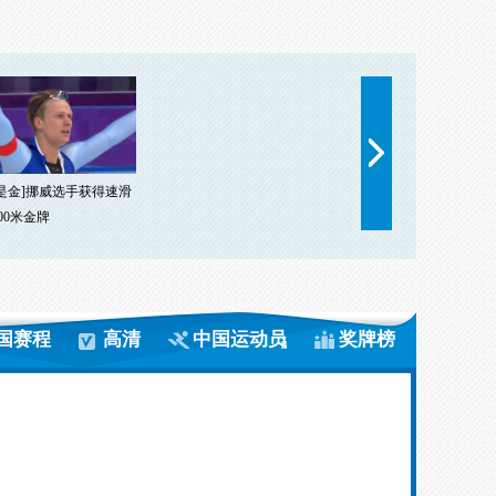
是金]挪威选手获得速滑
00米金牌
国赛程
高清
中国运动员
奖牌榜