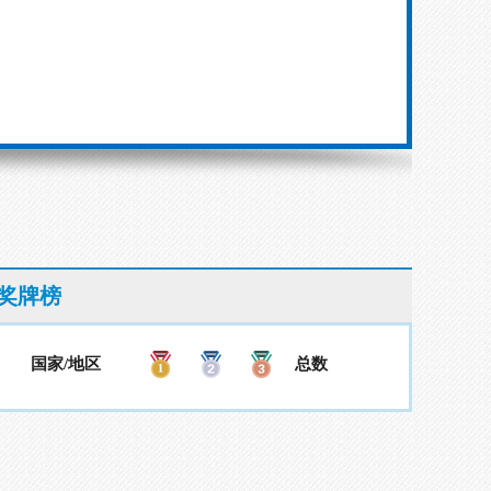
奖牌榜
国家/地区
总数