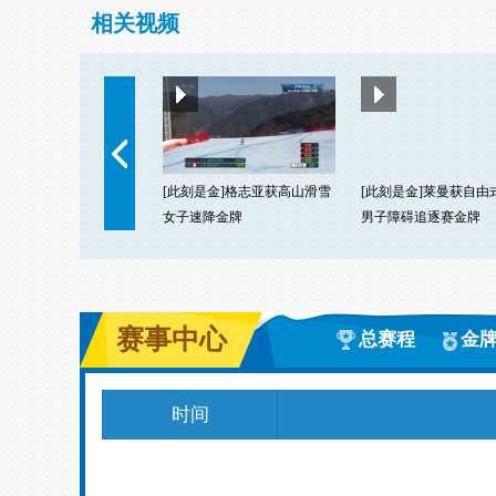
相关视频
[此刻是金]格志亚获高山滑雪
[此刻是金]莱曼获自由
女子速降金牌
男子障碍追逐赛金牌
赛事中心
总赛程
金
时间