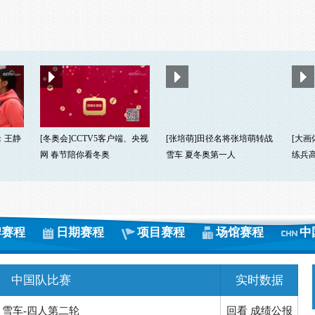
：王静
[冬奥会]CCTV5客户端、央视
[张培萌]田径名将张培萌转战
[大画
网 春节陪你看冬奥
雪车 夏冬奥第一人
练兵
雪车-四人第二轮
回看
成绩公报
牌赛程
日期赛程
项目赛程
场馆赛程
中
-男子50公里传统式集体出发
回看
成绩公报
中国队比赛
实时数据
-女子集体出发半决赛第一组
成绩公报