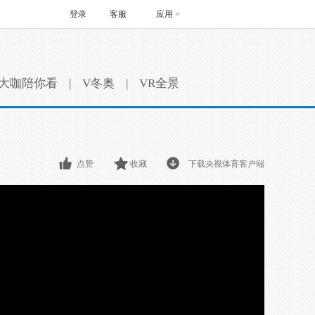
登录
客服
应用
大咖陪你看
|
V冬奥
|
VR全景
点赞
收藏
下载央视体育客户端