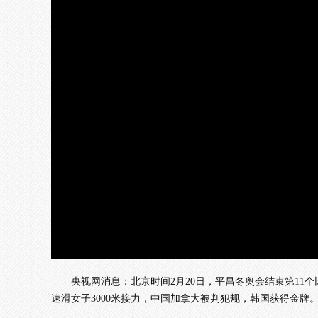
加
载
/
完
成
:
0%
央视网消息：北京时间2月20日，平昌冬奥会结束第1
速滑女子3000米接力，中国加拿大被判犯规，韩国获得金牌