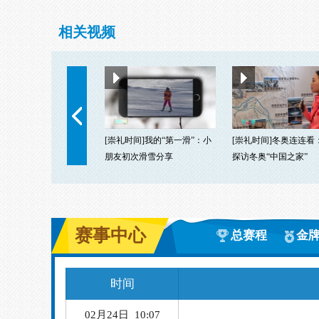
相关视频
[崇礼时间]我的“第一滑”：小
[崇礼时间]冬奥连连看
朋友初次滑雪分享
探访冬奥“中国之家”
赛事中心
02月24日 10:07
总赛程
金
02月24日 13:00
越野滑雪
时间
02月24日 19:00
速度滑冰