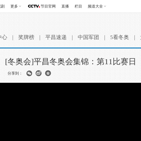
视剧
更多
节目官网
直播
栏目
频道大全
中心
|
奖牌榜
|
平昌速递
|
中国军团
|
5看冬奥
|
[冬奥会]平昌冬奥会集锦：第11比赛日
分享到：