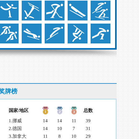
奖牌榜
国家/地区
总数
1.
挪威
14
14
11
39
2.
德国
14
10
7
31
3.
加拿大
11
8
10
29