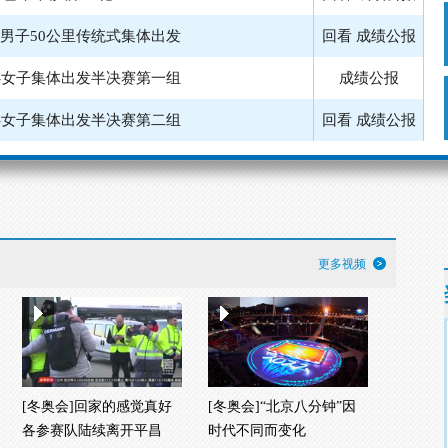
-女子集体出发半决赛第二组
回看
成绩公报
-男子集体出发半决赛第二组
回看
成绩公报
滑冰-女子集体出发决赛
回看
成绩公报
雪车-四人第三轮
回看
成绩公报
-女子30公里传统式集体出发
回看
成绩公报
更多视频
[冬奥会]回家的感觉真好
[冬奥会]“北京八分钟”因
各参赛队陆续离开平昌
时代不同而变化