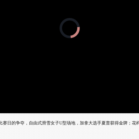
正
在
加
载
视
频
播
放
器。
1个比赛日的争夺，自由式滑雪女子U型场地，加拿大选手夏普获得金牌；花
。