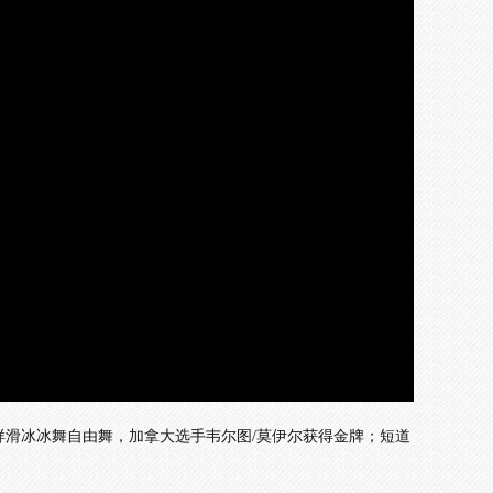
画
设
静
质
置
音
(m)
样滑冰冰舞自由舞，加拿大选手韦尔图/莫伊尔获得金牌；短道