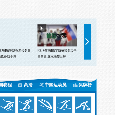
体坛]咖啡飘香迎接冬奥
[体坛夜画]俄罗斯被禁参加平
[体坛夜画]世界杯抽签
高原备战冬奥
昌冬奥 亚冠抽签出炉
晓 马拉多纳领衔
国赛程
高清
中国运动员
奖牌榜