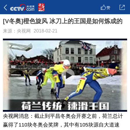
赞
[V冬奥]橙色旋风 冰刀上的王国是如何炼成的
来源：央视网
2018-02-21
央视网消息：截止到平昌冬奥会开赛之前，荷兰总计
赢得了110块冬奥会奖牌，其中有105块源自大道速