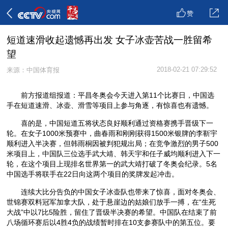
赞
短道速滑收起遗憾再出发 女子冰壶苦战一胜留希
望
2018-02-21 07:29:52
来源：中国体育报
前方报道组报道：平昌冬奥会今天进入第11个比赛日，中国选
手在短道速滑、冰壶、滑雪等项目上参与角逐，有惊喜也有遗憾。
喜的是，中国短道五将状态良好顺利通过资格赛携手晋级下一
轮。在女子1000米预赛中，曲春雨和刚刚获得1500米银牌的李靳宇
顺利进入半决赛，但韩雨桐因被判犯规出局；在竞争激烈的男子500
米项目上，中国队三位选手武大靖、韩天宇和任子威均顺利进入下一
轮，在这个项目上现排名世界第一的武大靖打破了冬奥会纪录。5名
中国选手将联手在22日向这两个项目的奖牌发起冲击。
连续大比分告负的中国女子冰壶队也带来了惊喜，面对冬奥会、
世锦赛双料冠军加拿大队，处于悬崖边的姑娘们放手一搏，在“生死
大战”中以7比5险胜，留住了晋级半决赛的希望。中国队在结束了前
八场循环赛后以4胜4负的战绩暂时排在10支参赛队中的第五位。要