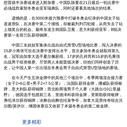
想晋级半决赛或者进入附加赛，中国队除要在21日最后一轮比赛中
必须战胜索契冬奥会亚军瑞典队，同时还要看其他场次的结果。
遗憾的是，在3000米接力预赛中打破冬奥会纪录的中国女子短
道速滑队，在决赛中第二个撞线，却被裁判判罚犯规，从而失去了站
上领奖台的机会。最终东道主韩国队卫冕，意大利获得亚军，B组决
赛第一名荷兰队获得铜牌。
中国三名娃娃军集体出战自由式滑雪U型场地比赛，闯入决赛的
15岁小将张可欣在决赛中发挥出水平，首次参加冬奥会就取得第九
名，冠军由加拿大选手夏尔佩获得。17岁的孔祥芮和16岁的毛秉强
出战男子组资格赛。尽管两人未能晋级决赛，但他们同样创造了历
史，让中国人第一次出现在冬奥会男子自由式滑雪U型场地的赛场。
在今天产生五块金牌中的其他三个项目中，冬季两项混合接力赛
（女子2×6公里+男子2×7.5公里），法国队获得金牌，挪威队获得银
牌，意大利队获得铜牌；而北欧两项男子个人赛（大跳台/10公里越
野），德国选手包揽前三名，里德泽科获得金牌，里斯勒获得银牌，
弗伦泽尔获得铜牌；冰舞自由舞也结束争夺，加拿大花滑传奇组合沃
尔图/莫伊尔，继团体赛后又收获了本届冬奥会的第二枚金牌。
更多精彩