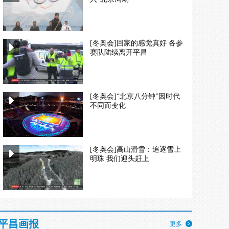
[冬奥会]回家的感觉真好 各参
赛队陆续离开平昌
[冬奥会]“北京八分钟”因时代
不同而变化
[冬奥会]高山滑雪：追逐雪上
明珠 我们迎头赶上
平昌画报
更多