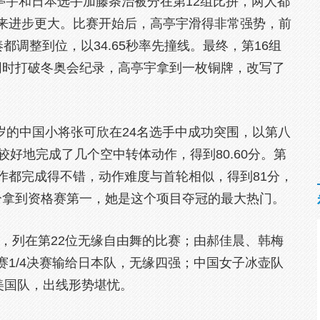
高亭宇和日本选手加藤条治被分在第12组比拼，两人都
来进步更大。比赛开始后，高亭宇滑得非常强势，前
奏都调整到位，以34.65秒率先撞线。最终，第16组
，同时打破冬奥会纪录，高亭宇拿到一枚铜牌，改写了
岁的中国小将张可欣在24名选手中成功突围，以第八
较好地完成了几个空中转体动作，得到80.60分。第
作都完成得不错，动作难度与首轮相似，得到81分，
0分拿到资格赛第一，她是这个项目夺冠的最大热门。
，列在第22位无缘自由舞的比赛；由郝佳晨、韩梅
1/4决赛输给日本队，无缘四强；中国女子冰壶队
美国队，出线形势堪忧。