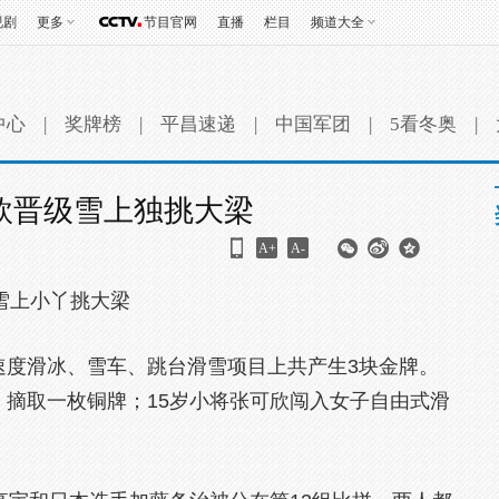
视剧
更多
节目官网
直播
栏目
频道大全
中心
|
奖牌榜
|
平昌速递
|
中国军团
|
5看冬奥
|
欣晋级雪上独挑大梁
A+
A-
 雪上小丫挑大梁
速度滑冰、雪车、跳台滑雪项目上共产生3块金牌。
，摘取一枚铜牌；15岁小将张可欣闯入女子自由式滑