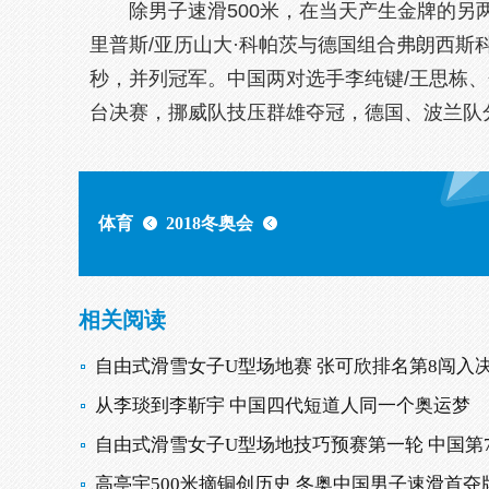
除男子速滑500米，在当天产生金牌的另
里普斯/亚历山大·科帕茨与德国组合弗朗西斯科·
秒，并列冠军。中国两对选手李纯键/王思栋、
台决赛，挪威队技压群雄夺冠，德国、波兰队
体育
2018冬奥会
相关阅读
自由式滑雪女子U型场地赛 张可欣排名第8闯入
从李琰到李靳宇 中国四代短道人同一个奥运梦
自由式滑雪女子U型场地技巧预赛第一轮 中国第
高亭宇500米摘铜创历史 冬奥中国男子速滑首夺