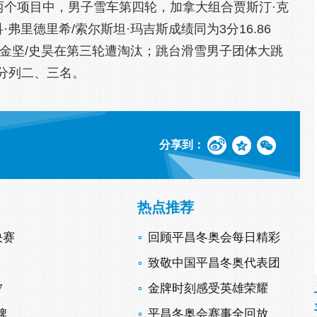
两个项目中，男子雪车第四轮，加拿大组合贾斯汀·克
弗里德里希/索尔斯坦·玛吉斯成绩同为3分16.86
金坚/史昊在第三轮遭淘汰；跳台滑雪男子团体大跳
分列二、三名。
分享到：
热点推荐
决赛
回顾平昌冬奥会每日精彩
致敬中国平昌冬奥代表团
7
金牌时刻感受英雄荣耀
牌
平昌冬奥会赛事全回放