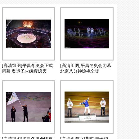
[高清组图]平昌冬奥会正式
[高清组图]平昌冬奥会闭幕
闭幕 奥运圣火缓缓熄灭
北京八分钟惊艳全场
[高清组图]平昌冬奥会闭幕
[高清组图]闭幕式 男子50