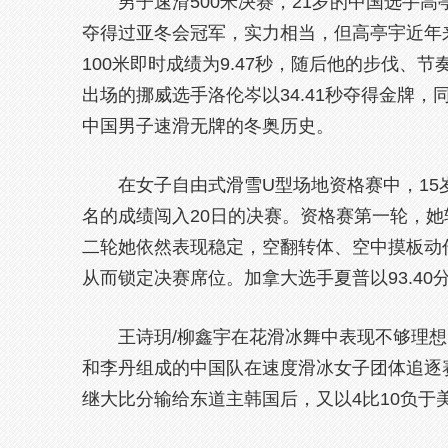
男子速滑500米决赛，21岁的中国选手
夺得过亚冬会冠军，实力相当，但高亭宇近年
100米即时成绩为9.47秒，随后他的步伐、节
出场的挪威选手洛伦岑以34.41秒夺得金牌
中国男子速滑无牌的冬奥历史。
在女子自由式滑雪U型场地资格赛中，15
名的成绩闯入20日的决赛。资格赛第一轮，她
二轮她依然表现稳定，空翻转体、空中摸板动
从而锁定决赛席位。加拿大选手夏普以93.4
王诗玥/柳鑫宇在花滑冰舞中表现不够理想
和李丹组成的中国队在速度滑冰女子团体追逐赛
继大比分输给东道主韩国后，又以4比10负于