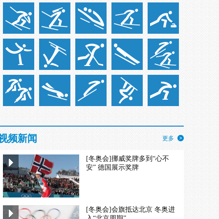
视频新闻
更多
[冬奥会]挪威奖牌多到“心不
安” 德国展示奖牌
[冬奥会]会旗抵达北京 冬奥进
入“北京周期”