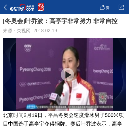
赞
[冬奥会]叶乔波：高亭宇非常努力 非常自控
来源：央视网
2018-02-19
北京时间2月19日，平昌冬奥会速度滑冰男子500米项
目中国选手高亭宇夺得铜牌。赛后叶乔波表示，高亭