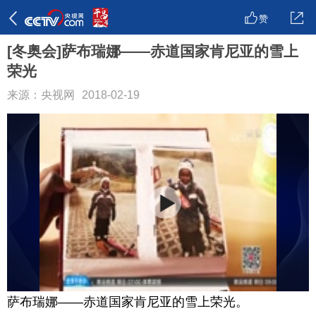
赞
[冬奥会]萨布瑞娜——赤道国家肯尼亚的雪上
荣光
来源：央视网
2018-02-19
萨布瑞娜——赤道国家肯尼亚的雪上荣光。