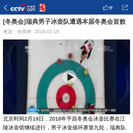
赞
[冬奥会]瑞典男子冰壶队遭遇本届冬奥会首败
来源：央视网
2018-02-19
北京时间2月19日，2018年平昌冬奥会冰壶比赛在江
陵冰壶馆继续进行，男子冰壶循环赛第九轮，瑞典队