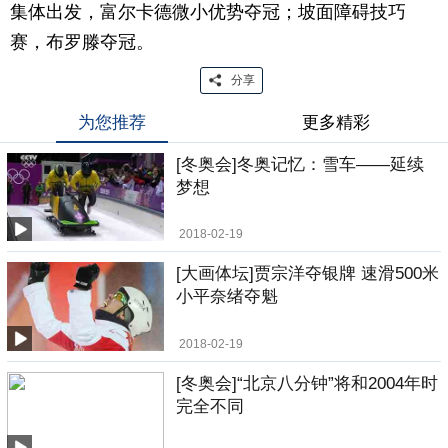
集体出发，富尔卡德微小优势夺冠；坡面障碍技巧
赛，布罗滕夺冠。
分享
为您推荐
更多精彩
[冬奥会]冬奥记忆：雪车——延续
梦想
2018-02-19
[大画体坛]贾宗洋夺银牌 速滑500米
小平奈绪夺魁
2018-02-19
[冬奥会]“北京八分钟”将和2004年时
完全不同