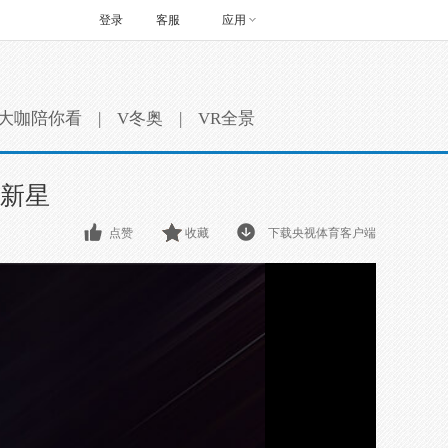
登录
客服
应用
大咖陪你看
|
V冬奥
|
VR全景
滑新星
点赞
收藏
下载央视体育客户端