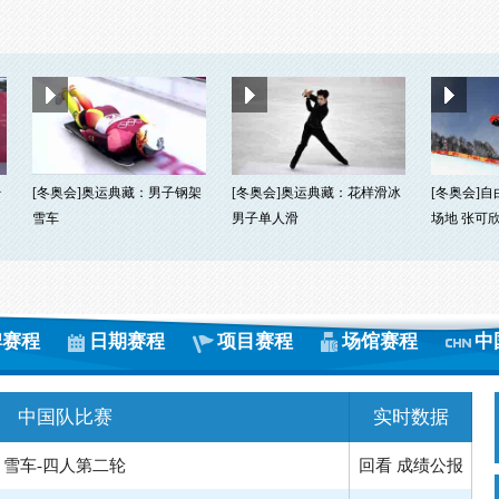
台
[冬奥会]奥运典藏：男子钢架
[冬奥会]奥运典藏：花样滑冰
[冬奥会]
雪车
男子单人滑
场地 张可
牌赛程
日期赛程
项目赛程
场馆赛程
中
中国队比赛
实时数据
雪车-四人第二轮
回看
成绩公报