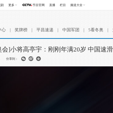
视剧
更多
节目官网
直播
栏目
频道大全
中心
|
奖牌榜
|
平昌速递
|
中国军团
|
5看冬奥
|
奥会]小将高亭宇：刚刚年满20岁 中国速
分享到：