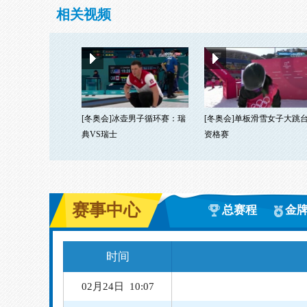
相关视频
[冬奥会]冰壶男子循环赛：瑞
[冬奥会]单板滑雪女子大跳
典VS瑞士
资格赛
赛事中心
总赛程
金
时间
02月24日 10:07