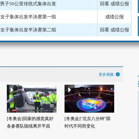
-男子50公里传统式集体出发
回看
成绩公报
-女子集体出发半决赛第一组
成绩公报
-女子集体出发半决赛第二组
回看
成绩公报
-男子集体出发半决赛第二组
回看
成绩公报
滑冰-女子集体出发决赛
回看
成绩公报
雪车-四人第三轮
回看
成绩公报
更多视频
-女子30公里传统式集体出发
回看
成绩公报
[冬奥会]回家的感觉真好
[冬奥会]“北京八分钟”因
各参赛队陆续离开平昌
时代不同而变化