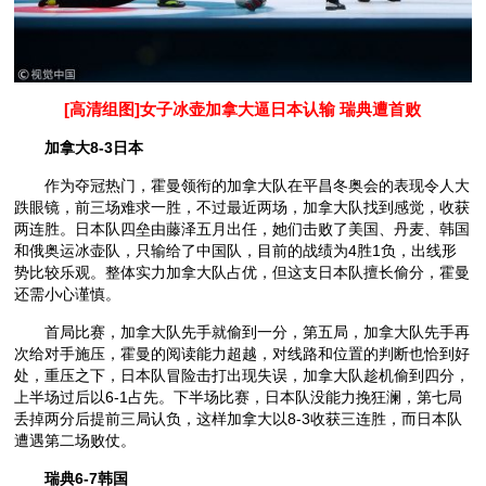
[高清组图]女子冰壶加拿大逼日本认输 瑞典遭首败
加拿大8-3日本
作为夺冠热门，霍曼领衔的加拿大队在平昌冬奥会的表现令人大
跌眼镜，前三场难求一胜，不过最近两场，加拿大队找到感觉，收获
两连胜。日本队四垒由藤泽五月出任，她们击败了美国、丹麦、韩国
和俄奥运冰壶队，只输给了中国队，目前的战绩为4胜1负，出线形
势比较乐观。整体实力加拿大队占优，但这支日本队擅长偷分，霍曼
还需小心谨慎。
首局比赛，加拿大队先手就偷到一分，第五局，加拿大队先手再
次给对手施压，霍曼的阅读能力超越，对线路和位置的判断也恰到好
处，重压之下，日本队冒险击打出现失误，加拿大队趁机偷到四分，
上半场过后以6-1占先。下半场比赛，日本队没能力挽狂澜，第七局
丢掉两分后提前三局认负，这样加拿大以8-3收获三连胜，而日本队
遭遇第二场败仗。
瑞典6-7韩国