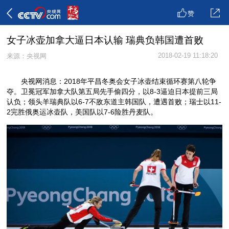
赞
女子冰壶加拿大逼日本认输 瑞典负韩国遭首败
2018-02-19 11:18:20
来源：央视网
央视网消息：2018年平昌冬奥会女子冰壶结束循环赛第八轮争
夺。卫冕冠军加拿大队第五局先手偷四分，以8-3逼迫日本提前三局
认负；领头羊瑞典队以6-7不敌东道主韩国队，遭遇首败；瑞士以11-
2完胜俄奥运冰壶队，美国队以7-6险胜丹麦队。