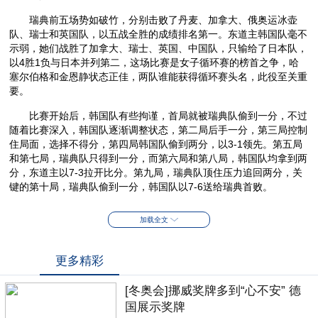
瑞典前五场势如破竹，分别击败了丹麦、加拿大、俄奥运冰壶
队、瑞士和英国队，以五战全胜的成绩排名第一。东道主韩国队毫不
示弱，她们战胜了加拿大、瑞士、英国、中国队，只输给了日本队，
以4胜1负与日本并列第二，这场比赛是女子循环赛的榜首之争，哈
塞尔伯格和金恩静状态正佳，两队谁能获得循环赛头名，此役至关重
要。
比赛开始后，韩国队有些拘谨，首局就被瑞典队偷到一分，不过
随着比赛深入，韩国队逐渐调整状态，第二局后手一分，第三局控制
住局面，选择不得分，第四局韩国队偷到两分，以3-1领先。第五局
和第七局，瑞典队只得到一分，而第六局和第八局，韩国队均拿到两
分，东道主以7-3拉开比分。第九局，瑞典队顶住压力追回两分，关
键的第十局，瑞典队偷到一分，韩国队以7-6送给瑞典首败。
加载全文
更多精彩
[冬奥会]挪威奖牌多到“心不安” 德
国展示奖牌