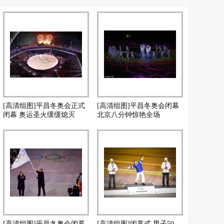
[高清组图]平昌冬奥会正式
[高清组图]平昌冬奥会闭幕
闭幕 奥运圣火缓缓熄灭
北京八分钟惊艳全场
[高清组图]平昌冬奥会闭幕
[高清组图]闭幕式 男子50