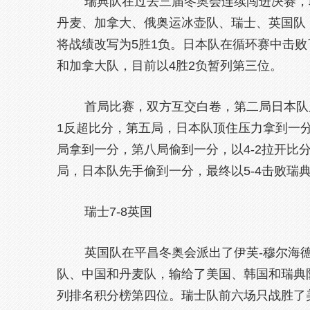
瑞典队在过去三届冬奥会连续闯进决赛，取
丹麦、加拿大、俄奥运冰壶队、瑞士、英国队，
将战绩改写为5胜1负。日本队在循环赛中击
和加拿大队，目前以4胜2负暂列第三位。
首局比赛，双方互交白卷，第二局日本队后
1反超比分，第五局，日本队顶住压力拿到一
局拿到一分，第八局偷到一分，以4-2拉开比
局，日本队先手偷到一分，最终以5-4击败瑞
瑞士7-8英国
英国队在平昌冬奥会派出了伊芙-穆尔海德
队、中国和丹麦队，输给了美国、韩国和瑞典
列排名积分榜第四位。瑞士队前六场只战胜了