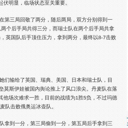
起伏明显，临场状态至关重要。
第三局回敬了两分，随后两局，双方分别得到一
队两个后手局共得三分，而瑞士队在两个后手局共拿
局，英国队后手顶住压力，拿到两分，最终以8-7击败
们输给了英国、瑞典、美国、日本和瑞士队，目
四垒莫斯伊娃被国内舆论推上了风口浪尖。丹麦队在落
其他场次难求一胜，目前的战绩为1胜5负，不过玛德
丹麦队击败俄奥运冰壶队。
拿到一分，第三局偷到一分，第五局后手拿到三