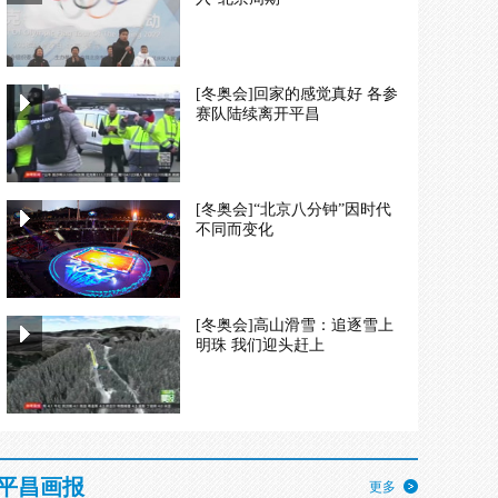
[冬奥会]回家的感觉真好 各参
赛队陆续离开平昌
[冬奥会]“北京八分钟”因时代
不同而变化
[冬奥会]高山滑雪：追逐雪上
明珠 我们迎头赶上
平昌画报
更多