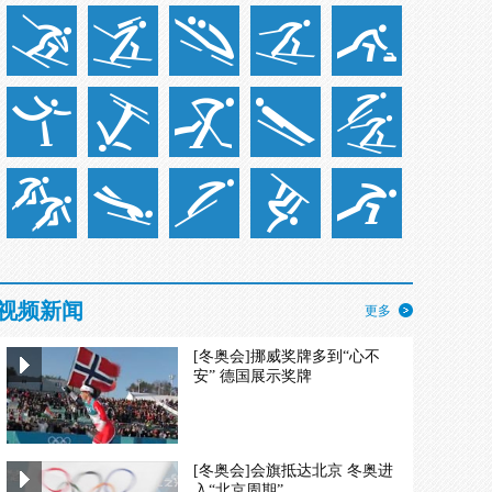
视频新闻
更多
[冬奥会]挪威奖牌多到“心不
安” 德国展示奖牌
[冬奥会]会旗抵达北京 冬奥进
入“北京周期”