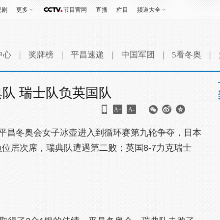
视剧
更多
节目官网
直播
栏目
频道大全
中心
|
奖牌榜
|
平昌速递
|
中国军团
|
5看冬奥
|
队 瑞士队负英国队
A+
A-
年平昌冬奥会女子冰壶进入到循环赛第九轮争夺，日本
负位居次席，瑞典队遭遇第二败；英国8-7力克瑞士