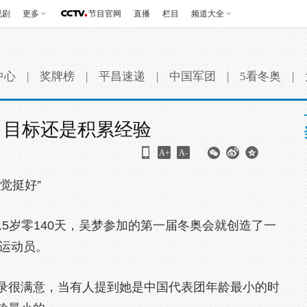
视剧
更多
节目官网
直播
栏目
频道大全
中心
|
奖牌榜
|
平昌速递
|
中国军团
|
5看冬奥
|
：目标还是积累经验
A+
A-
觉挺好”
15岁零140天，吴梦参加的第一届冬奥会就创造了一
的运动员。
录很满意，当有人提到她是中国代表团年龄最小的时