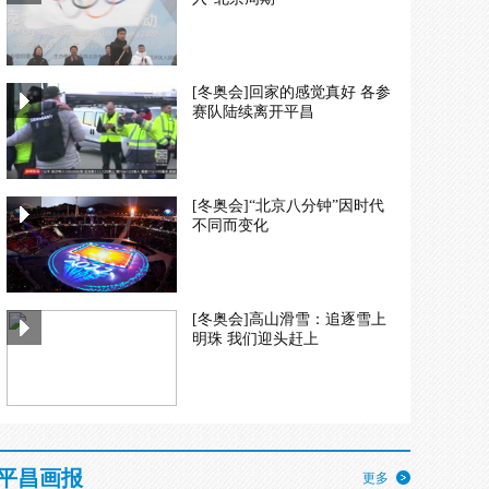
[冬奥会]回家的感觉真好 各参
赛队陆续离开平昌
[冬奥会]“北京八分钟”因时代
不同而变化
[冬奥会]高山滑雪：追逐雪上
明珠 我们迎头赶上
平昌画报
更多