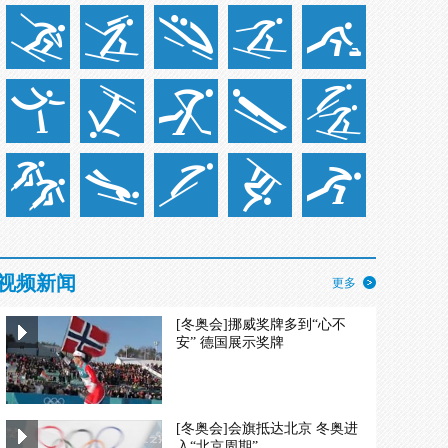
视频新闻
更多
[冬奥会]挪威奖牌多到“心不
安” 德国展示奖牌
[冬奥会]会旗抵达北京 冬奥进
入“北京周期”