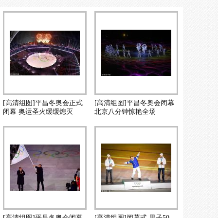
[高清组图]平昌冬奥会正式
[高清组图]平昌冬奥会闭幕
闭幕 奥运圣火缓缓熄灭
北京八分钟惊艳全场
[高清组图]平昌冬奥会闭幕
[高清组图]闭幕式 男子50