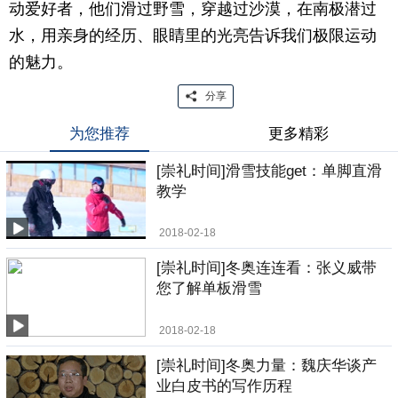
动爱好者，他们滑过野雪，穿越过沙漠，在南极潜过
水，用亲身的经历、眼睛里的光亮告诉我们极限运动
的魅力。
分享
为您推荐
更多精彩
[崇礼时间]滑雪技能get：单脚直滑
教学
2018-02-18
[崇礼时间]冬奥连连看：张义威带
您了解单板滑雪
2018-02-18
[崇礼时间]冬奥力量：魏庆华谈产
业白皮书的写作历程