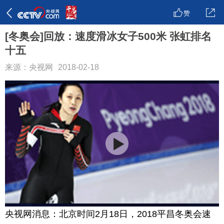
赞
[冬奥会]回放：速度滑冰女子500米 张虹排名
十五
来源：央视网
2018-02-18
央视网消息：北京时间2月18日，2018平昌冬奥会速