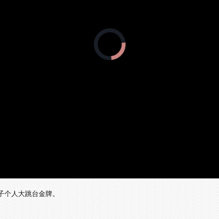
正
在
加
载
视
频
播
放
器。
男子个人大跳台金牌。