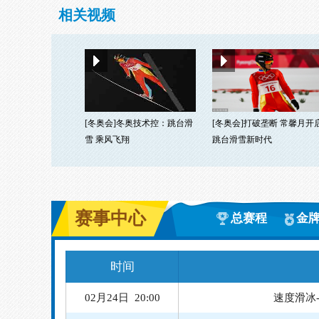
相关视频
[冬奥会]冬奥技术控：跳台滑
[冬奥会]打破垄断 常馨月开
雪 乘风飞翔
跳台滑雪新时代
赛事中心
总赛程
金
时间
02月24日 20:00
速度滑冰