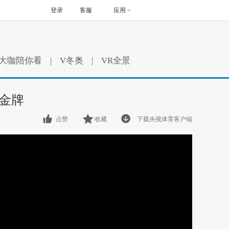
登录
客服
应用
大咖陪你看
|
V冬奥
|
VR全景
金牌
点赞
收藏
下载央视体育客户端