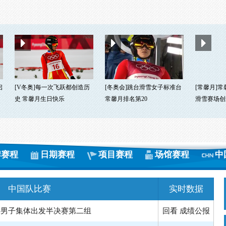
启
[V冬奥]每一次飞跃都创造历
[冬奥会]跳台滑雪女子标准台
[常馨月]
史 常馨月生日快乐
常馨月排名第20
滑雪赛场创
牌赛程
日期赛程
项目赛程
场馆赛程
中
中国队比赛
实时数据
-男子集体出发半决赛第二组
回看
成绩公报