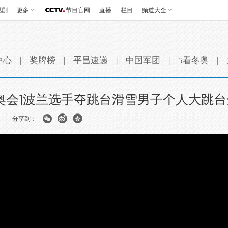
视剧
更多
节目官网
直播
栏目
频道大全
中心
|
奖牌榜
|
平昌速递
|
中国军团
|
5看冬奥
|
冬奥会]波兰选手夺跳台滑雪男子个人大跳台
分享到：