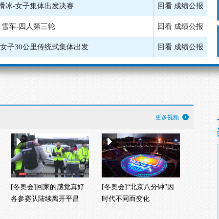
滑冰-女子集体出发决赛
回看
成绩公报
雪车-四人第三轮
回看
成绩公报
-女子30公里传统式集体出发
回看
成绩公报
雪车-四人第二轮
回看
成绩公报
-男子50公里传统式集体出发
回看
成绩公报
-女子集体出发半决赛第一组
成绩公报
更多视频
-女子集体出发半决赛第二组
回看
成绩公报
[冬奥会]回家的感觉真好
[冬奥会]“北京八分钟”因
各参赛队陆续离开平昌
时代不同而变化