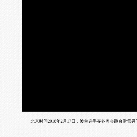
加
载
/
完
成
:
0%
北京时间2018年2月17日，波兰选手夺冬奥会跳台滑雪