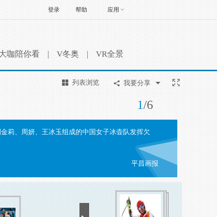
登录
帮助
应用
大咖陪你看
|
V冬奥
|
VR全景
列表浏览
我要分享
1
/
6
、刘金莉、周妍、王冰玉组成的中国女子冰壶队发挥欠
平昌画报