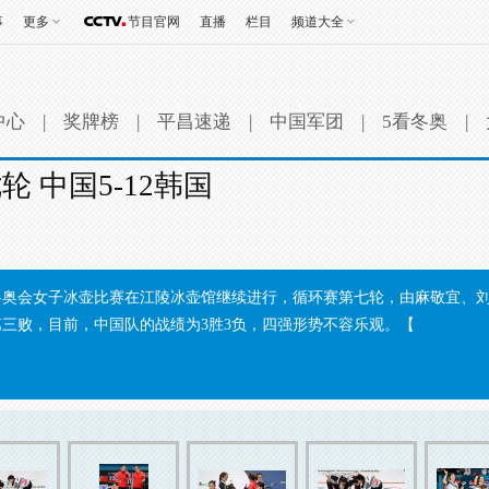
事
更多
节目官网
直播
栏目
频道大全
中心
|
奖牌榜
|
平昌速递
|
中国军团
|
5看冬奥
|
 中国5-12韩国
平昌冬奥会女子冰壶比赛在江陵冰壶馆继续进行，循环赛第七轮，由麻敬宜
第三败，目前，中国队的战绩为3胜3负，四强形势不容乐观。【