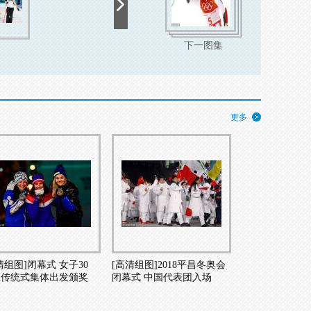
下一图集
更多
清组图]闭幕式 女子30
[高清组图]2018平昌冬奥会
里传统式集体出发颁奖
闭幕式 中国代表团入场