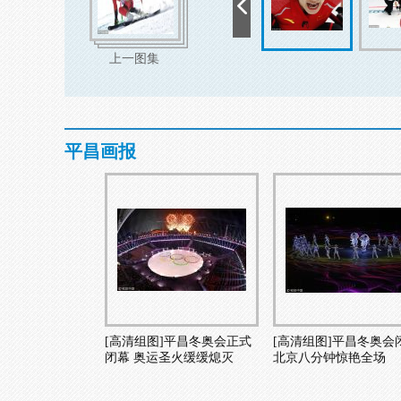
上一图集
平昌画报
[高清组图]平昌冬奥会正式
[高清组图]平昌冬奥会
闭幕 奥运圣火缓缓熄灭
北京八分钟惊艳全场