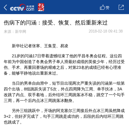
赞
伤病下的闫涵：接受、恢复、然后重新来过
2018-02-18 09:41:38
来源：新华网
新华社记者张寒、王集旻、易凌
21岁的闫涵17日带着遗憾结束了他的平昌冬奥会征程。这位四
年前为中国创造了冬奥会男子单人滑最好成绩的英俊少年，经历过受
伤、手术、再重回赛场的艰难之后，对第23名的成绩已经有心理准
备，能够平静地说出重新来过。
当日的男单自由滑中，短节目出现两次严重失误的闫涵第一组第
四个出场，8组跳跃失误了5次，外点四周降为三周、单手扶冰，3A
改跳了内点、双手着地，后外结环三周跳落冰不稳，跳空了一个勾手
三周，再一个后内点冰三周跳落冰翻身。
另外三组跳跃中，开场的阿克塞尔三周接后外点冰三周虽然降成
3+2，但好歹完成了，勾手三周跳是成功的，后段的后内结环三周跳
也跳成了。