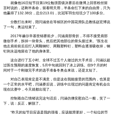
就像他16日短节目第19位勉强晋级决赛后在微博上回答粉丝留
言时说的，还剩半条命，留着明天用，半条命扛下来的自由滑，只为
他赢得了132.38分，总分213.01，比冠军羽生结弦少了100多分。
分数打出来时，陪闫涵坐在等候区的中国花滑队总教练赵宏博说
了一句，奥运结束了。
2017年赫尔辛基世锦赛前夕，闫涵肩部骨折，不得不接受肩部
微创手术，拆掉一块骨头，然后把其他部位的骨头接过来。”医生在
他左肩前前后后打入两颗钢钉、两颗塑料钉，塑料会逐渐吸收掉，钢
钉则永远地留在了他的身体里。
这台进行了五小时、全球不过五个人做过的大手术后，闫涵以超
过医生预期的速度恢复，5月中旬就回到了冰上训练。但9个月的时
间对于一个刚做完手术的选手准备冬奥会来说，还是太短了。
对自己表现肯定是不满意，但是这在我能接受的范围内，也算是
一个正常的水平吧，闫涵赛后说，训练中出现过的问题肯定有机会出
现在比赛中，今天就都出现了。
控制着自己情绪说完这句话后，闫涵仿佛安慰自己一般，笑了一
下，说：反正，解脱了。
“昨天的短节目应该是我的强项，应该能滑更好，一个站位的节