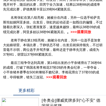
甩开对手，随后的比赛，田芮宁全力加速，结果以38秒86的成绩率
先完成比赛，萨德奥斯卡亚以39秒64紧随其后。
名将张虹在第八组亮相，她被分在内道，另外一位选手哈萨克
斯坦姑娘阿亚多娃。出发后，张虹的起动还是一如既往的偏慢，不过
随着比赛深入，张虹逐渐复苏，速度越来越快，最终以38秒39的成
绩完成比赛，阿亚多娃以38秒96紧随其后。
。
>>>观看回放
老将于静在第13组亮相，她被分在内道，另外一位选手是加拿
大姑娘胡雷。本场比赛，于静状态不错，出发后就保持领先，不过胡
雷毫不示弱，两位选手并驾齐驱，最终还是于静率先完赛，成绩为
37秒81，胡雷以37秒88紧随其后。
最后三组争夺达到高潮，第14组出发的小平奈绪滑出了36秒94
的成绩，打破了韩国名将李相花37秒28的冬奥会纪录，一举夺金，
小平奈绪本赛季在500米继续不败纪录。李相花滑出了37秒33的成
绩，夺得银牌，错失三连冠。
>>>观看回放
更多精彩
[冬奥会]挪威奖牌多到“心不安” 德
国展示奖牌