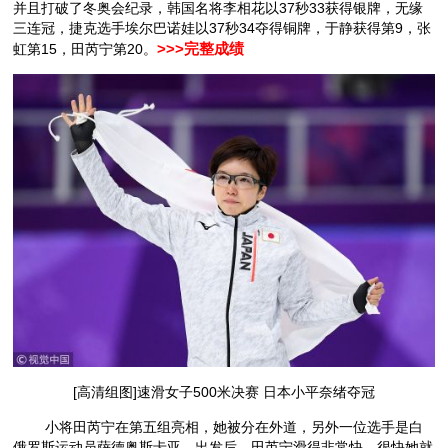
并且打破了冬奥会纪录，韩国名将李相花以37秒33获得银牌，无缘
三连冠，捷克选手埃尔巴诺娃以37秒34夺得铜牌，于静获得第9，张
虹第15，田芮宁第20。
>>>完整成绩
[高清组图]速滑女子500米决赛 日本小平奈绪夺冠
小将田芮宁在第五组亮相，她被分在外道，另外一位选手是白
俄罗斯运动员萨德奥斯卡亚。出发后，田芮宁滑得非常快，很快她就