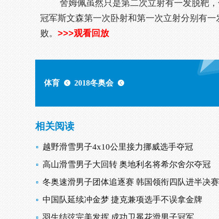
舍姆佩虽然只是第二次立射有一发脱靶，但
冠军斯文森第一次卧射和第一次立射分别有一发
败。
>>>观看回放
体育
2018冬奥会
相关阅读
越野滑雪男子4x10公里接力挪威选手夺冠
高山滑雪男子大回转 奥地利名将希尔舍尔夺冠
冬奥速滑男子团体追逐赛 韩国领衔四队进半决赛
中国队延续冲金梦 捷克兼项选手不误拿金牌
羽生结弦完美发挥 成功卫冕花滑男子冠军