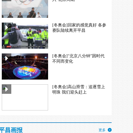
[冬奥会]回家的感觉真好 各参
赛队陆续离开平昌
[冬奥会]“北京八分钟”因时代
不同而变化
[冬奥会]高山滑雪：追逐雪上
明珠 我们迎头赶上
平昌画报
更多