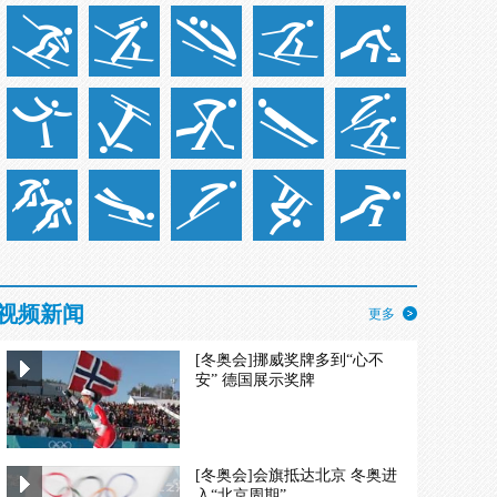
视频新闻
更多
[冬奥会]挪威奖牌多到“心不
安” 德国展示奖牌
[冬奥会]会旗抵达北京 冬奥进
入“北京周期”