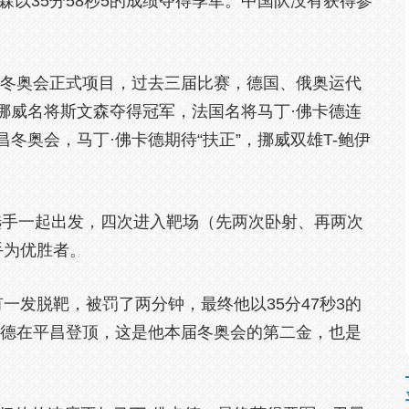
35分58秒5的成绩夺得季军。中国队没有获得参
冬奥会正式项目，过去三届比赛，德国、俄奥运代
挪威名将斯文森夺得冠军，法国名将马丁·佛卡德连
冬奥会，马丁·佛卡德期待“扶正”，挪威双雄T-鲍伊
手一起出发，四次进入靶场（先两次卧射、再两次
手为优胜者。
发脱靶，被罚了两分钟，最终他以35分47秒3的
卡德在平昌登顶，这是他本届冬奥会的第二金，也是