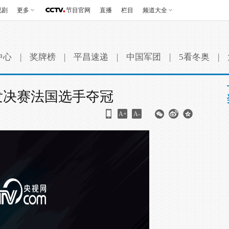
视剧
更多
节目官网
直播
栏目
频道大全
中心
|
奖牌榜
|
平昌速递
|
中国军团
|
5看冬奥
|
发决赛法国选手夺冠
A+
A-