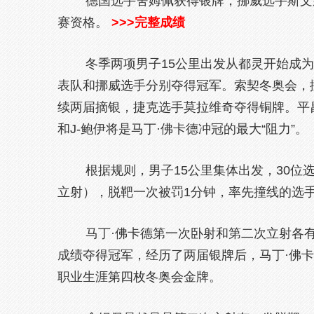
德国选手舍姆佩获得银牌，挪威选手斯文森以
赛资格。
>>>完整成绩
冬季两项男子15公里出发从都灵开始成为
表队和挪威选手分别夺得冠军。索契冬奥会，
续两届摘银，捷克选手莫拉维奇夺得铜牌。平昌
和J-鲍伊将是马丁·佛卡德冲冠的最大“阻力”。
根据规则，男子15公里集体出发，30位选
立射），脱靶一次被罚1分钟，率先撞线的选
马丁·佛卡德第一次卧射和第二次立射各有一
成绩夺得冠军，经历了两届银牌后，马丁·佛
职业生涯第四枚冬奥会金牌。