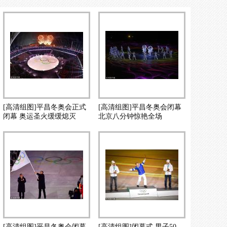
[高清组图]平昌冬奥会正式
[高清组图]平昌冬奥会闭幕
闭幕 奥运圣火缓缓熄灭
北京八分钟惊艳全场
[高清组图]平昌冬奥会闭幕
[高清组图]闭幕式 男子50